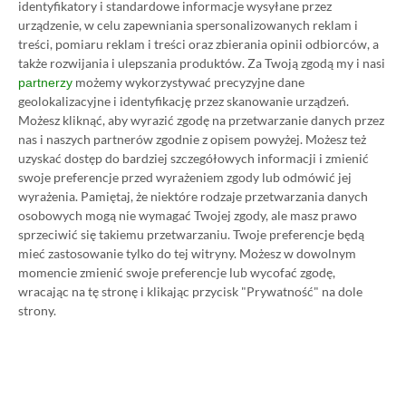
identyfikatory i standardowe informacje wysyłane przez
urządzenie, w celu zapewniania spersonalizowanych reklam i
treści, pomiaru reklam i treści oraz zbierania opinii odbiorców, a
także rozwijania i ulepszania produktów.
Za Twoją zgodą my i nasi
możemy wykorzystywać precyzyjne dane
partnerzy
geolokalizacyjne i identyfikację przez skanowanie urządzeń.
Koszt 1 miesiąca subskrypcji Xbox Game Pass
Możesz kliknąć, aby wyrazić zgodę na przetwarzanie danych przez
nas i naszych partnerów zgodnie z opisem powyżej. Możesz też
Ultimate w oficjalnym sklepie Microsoftu to
uzyskać dostęp do bardziej szczegółowych informacji i zmienić
obecnie aż 115 zł – nie ma co ukrywać, że to bardzo
swoje preferencje przed wyrażeniem zgody lub odmówić jej
dużo. Jednak wcale nie musisz tyle płacić!
wyrażenia.
Pamiętaj, że niektóre rodzaje przetwarzania danych
osobowych mogą nie wymagać Twojej zgody, ale masz prawo
sprzeciwić się takiemu przetwarzaniu. Twoje preferencje będą
W tym poradniku, który właśnie czytasz,
mieć zastosowanie tylko do tej witryny. Możesz w dowolnym
pokażemy Ci, jak kupować ten abonament nawet
momencie zmienić swoje preferencje lub wycofać zgodę,
wracając na tę stronę i klikając przycisk "Prywatność" na dole
80% taniej
– za ok. 24-25 zł / msc zamiast 115 zł /
strony.
msc. Przedstawione w nim sposoby są w 100%
legalne i bezpieczne – pierwszą wersję tego
poradnika opublikowaliśmy w 2021 roku i od tego
czasu skorzystały z niego już dziesiątki tysięcy osób.