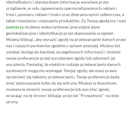
identyfikatory i standardowe informacje wysyłane przez
urządzenie, w celu zapewniania spersonalizowanych reklam i
treści, pomiaru reklam i treści oraz zbierania opinii odbiorców, a
także rozwijania i ulepszania produktów.
Za Twoją zgodą my i nasi
Strona główna
»
Promocje
możemy wykorzystywać precyzyjne dane
partnerzy
Poradnik na tani Xbox Game
geolokalizacyjne i identyfikację przez skanowanie urządzeń.
Możesz kliknąć, aby wyrazić zgodę na przetwarzanie danych przez
Pass Ultimate. Kup
nas i naszych partnerów zgodnie z opisem powyżej. Możesz też
uzyskać dostęp do bardziej szczegółowych informacji i zmienić
subskrypcję nawet 80%
swoje preferencje przed wyrażeniem zgody lub odmówić jej
wyrażenia.
Pamiętaj, że niektóre rodzaje przetwarzania danych
taniej!
osobowych mogą nie wymagać Twojej zgody, ale masz prawo
sprzeciwić się takiemu przetwarzaniu. Twoje preferencje będą
Author
Kacper Kościański
mieć zastosowanie tylko do tej witryny. Możesz w dowolnym
SKOPIUJ LINK
SKOPIOWANO
Ost. aktualizacja:
26.06, 11:03
momencie zmienić swoje preferencje lub wycofać zgodę,
wracając na tę stronę i klikając przycisk "Prywatność" na dole
strony.