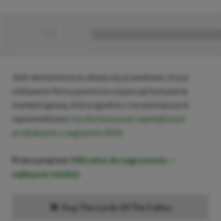
■
■■■■■■■■■■■■■■■■■
Jeśli doniesienia te okażą się prawdziwe, to już
niebawem firma powinna rozpocząć kampanię
marketingową, która zgodnie z wcześniejszymi
zapowiedziami
ma dorównywać największym
produkcjom z segmentu AAA
.
Przeczytaj też:
Mikrofon do nagrywania —
najlepsze modele
Kup The Lords Of The Fallen