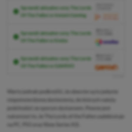
BRAK PROWIZJI
Sprawdź aktualne ceny The Lords
ZA PŁATNOŚĆ
Of The Fallen w Instant Gaming
PRZEJDŹ DO
SKLEPU
3%
TANIEJ Z
Sprawdź aktualne ceny The Lords
KODEM
XGPPL
Of The Fallen w Eneba
SKOPIUJ
PRZEJDŹ DO
SKLEPU
10%
TANIEJ Z
Sprawdź aktualne ceny The Lords
KODEM
XGP6
Of The Fallen w GAMIVO
SKOPIUJ
R
E
K
L
A
M
A
Warto jednak podkreślić, że obecnie są to jedynie
niepotwierdzone doniesienia, do których należy
podchodzić ze sporym dystansem. Pewne jest
natomiast to, że The Lords of the Fallen zadebiutuje
na PC, PS5 oraz Xbox Series X|S.