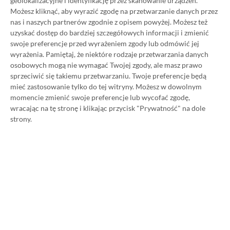
geolokalizacyjne i identyfikację przez skanowanie urządzeń.
SPOSOBY NA XBOX GAME PASS ULTIMATE
Możesz kliknąć, aby wyrazić zgodę na przetwarzanie danych przez
DO 80% TANIEJ (Z VPN-EM)
nas i naszych partnerów zgodnie z opisem powyżej. Możesz też
uzyskać dostęp do bardziej szczegółowych informacji i zmienić
swoje preferencje przed wyrażeniem zgody lub odmówić jej
3 MIESIĄCE XBOX GAME PASS ULTIMATE
wyrażenia.
Pamiętaj, że niektóre rodzaje przetwarzania danych
ZA 160 ZŁ (BEZ VPN – Z ZAMIAST 345 ZŁ)
osobowych mogą nie wymagać Twojej zgody, ale masz prawo
sprzeciwić się takiemu przetwarzaniu. Twoje preferencje będą
mieć zastosowanie tylko do tej witryny. Możesz w dowolnym
momencie zmienić swoje preferencje lub wycofać zgodę,
wracając na tę stronę i klikając przycisk "Prywatność" na dole
NAJNOWSZE PROMOCJE
strony.
Going Medieval na Steam za 40,39 zł!
Średniowieczny symulator budowania
wioski taniej o 64%
Alan Wake na Steam za 9,16 zł! Kultowy
horror dostępny aż 87% taniej
Euro Truck Simulator 2 na Steama