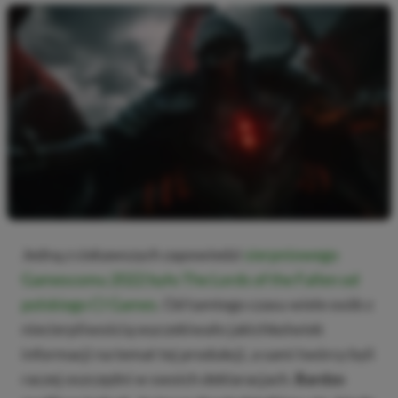
Jedną z ciekawszych zapowiedzi
sierpniowego
Gamescomu 2022 było The Lords of the Fallen od
polskiego CI Games
. Od tamtego czasu wiele osób z
niecierpliwością wyczekiwało jakichkolwiek
informacji na temat tej produkcji, a sami twórcy byli
raczej oszczędni w swoich deklaracjach.
Bardzo