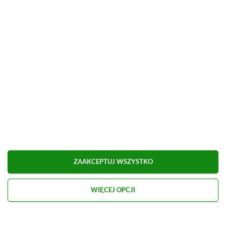
Udostępnij
Zgłoś błąd
Dodaj komentarz
Obserwuj XGP.pl w Google News
O AUTORZE
Kacper Kościański
REDAKTOR NACZELNY & CEO
PROFIL
Zapalony gracz od najmłodszych lat, przygodę z
dziennikarstwem growym zaczynał na własnych
blogach, o których dzisiaj nikt już nie pamięta.
ZAAKCEPTUJ WSZYSTKO
Zobacz więcej...
Liczba wpisów:
2469
(w redakcji od
WIĘCEJ OPCJI
02.02.2021
)