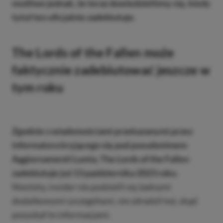
możliwe jednak, że teraz dowiedzieliśmy się, kiedy
tytuł ten oficjalnie zadebiutuje.
The Lords of the Fallen może
faktycznie zadebiutować jeszcze w
tym roku
Zgodnie z wiadomościami przekazanymi przez
informatora kryjącego się pod pseudonimem
Aggiornamenti Lumia, The Lords of the Fallen
zadebiutuje już 13 października 2023 roku
.
Niestety, insider nie podzielił się żadnymi
dodatkowymi szczegółami, nie zdradził też, skąd
pozyskał te informacjami.