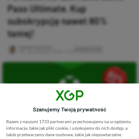
Pass Ultimate. Kup
subskrypcję nawet 80%
taniej!
Author
Kacper Kościański
SKOPIUJ LINK
SKOPIOWANO
Ost. aktualizacja:
26.06, 11:03
Szanujemy Twoją prywatność
Razem z naszymi 1733 partnerami przechowujemy na urządzeniu
informacje, takie jak pliki cookie, i uzyskujemy do nich dostęp, a
także przetwarzamy dane osobowe, takie jak niepowtarzalne