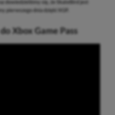
az dowiedzieliśmy się, że SkateBird jest
my pierwszego dnia dzięki XGP.
 do Xbox Game Pass