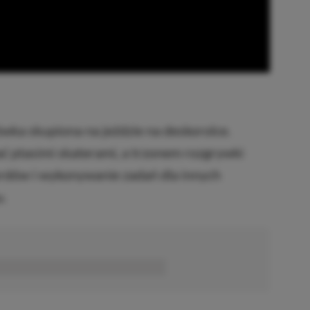
wka skupiona na jeździe na deskorolce.
 ptasimi skaterami, a trzonem rozgrywki
kordów i wykonywanie zadań dla innych
.
■■■■■■