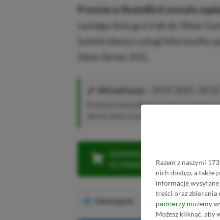
Premiera SkateBird została zapl
samego dnia gra trafi do Xbox Ga
Subskrybenci usługi Microsoftu p
Xbox Series X|S).
Aktualizacja
– 29.07.2021, 20:32
Premiera SkateBird została przełożona n
ofertę Xbox Game Pass dopiero w tym ter
LEGENDARNA PROMOCJA: KLI
Razem z naszymi 1731
ULTIMATE W CENIE 4 (ZA 300 
nich dostęp, a także
informacje wysyłane 
treści oraz zbierania
Udostępnij
możemy wyk
partnerzy
Możesz kliknąć, aby 