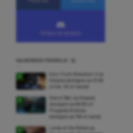
NAJNOWSZE PROMOCJE
Euro Truck Simulator 2 na
Steama dostępne za 47,26
zł (ok. 30 zł taniej)
God of War na Steama
dostępne za 69,63 zł!
Przygody Kratosa
dostępne aż 150 zł taniej
Lords of the Fallen na