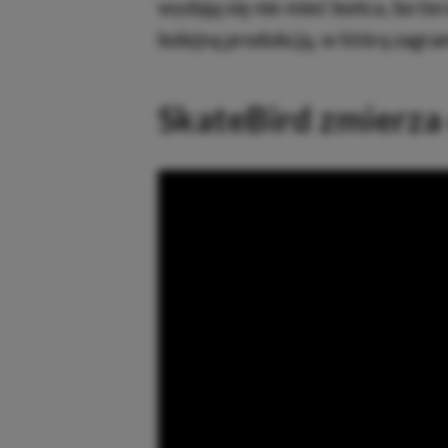
wydają się nie mieć końca, bo ter
kolejną produkcją, w którą zagra
SkateBird zmierza