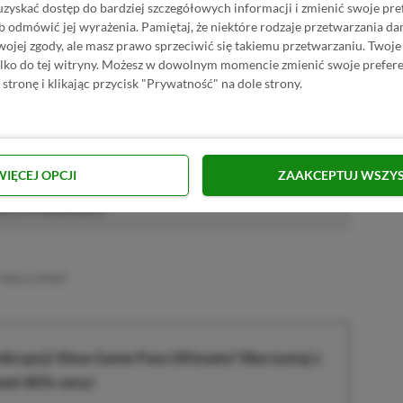
uzyskać dostęp do bardziej szczegółowych informacji i zmienić swoje pre
P.pl w Google News
b odmówić jej wyrażenia.
Pamiętaj, że niektóre rodzaje przetwarzania 
jej zgody, ale masz prawo sprzeciwić się takiemu przetwarzaniu. Twoje
ylko do tej witryny. Możesz w dowolnym momencie zmienić swoje prefere
 stronę i klikając przycisk "Prywatność" na dole strony.
h lat, przygodę z dziennikarstwem growym zaczynał na własnych
WIĘCEJ OPCJI
ZAAKCEPTUJ WSZY
już nie pamięta.
Zobacz więcej...
akcji od
02.02.2021
)
PASS ULTIMATE
krypcji Xbox Game Pass Ultimate? Skorzystaj z
wet 80% ceny!