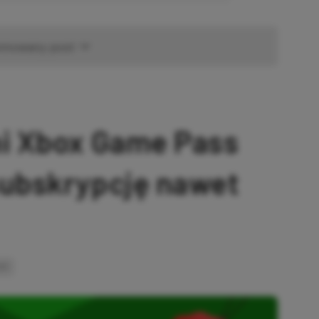
omowany post
ni Xbox Game Pass
subskrypcję nawet
INK
SKOPIOWANO