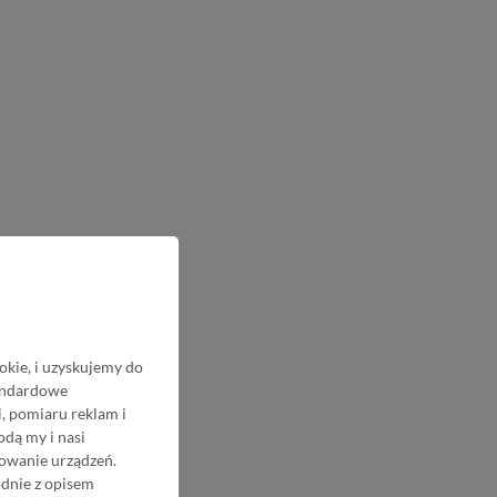
okie, i uzyskujemy do
tandardowe
, pomiaru reklam i
odą my i nasi
nowanie urządzeń.
odnie z opisem