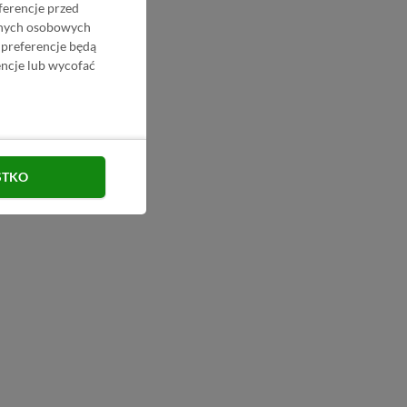
ferencje przed
danych osobowych
 preferencje będą
ncje lub wycofać
STKO