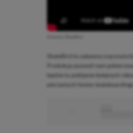
Zwiastun SkateBird
SkateBird to zabawna zręcznośció
Produkcja pozwoli nam pokierować
będzie tu pobijanie kolejnych re
pierzastych fanów skateboardingu
■
■■■■■
■■■■■■■■■■■