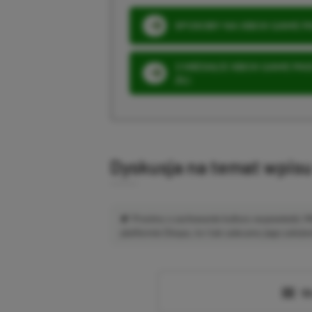
SPOSOBY NA XBOX GAME PAS
3 MIESIĄCE XBOX GAME PASS
ZŁ)
Dyskusja na temat wpis
Prosimy o zachowanie kultury wypowiedzi.
platformie Disqus, to i tak zalecamy jego założen
Wc