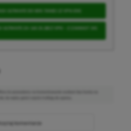
S ULTIMATE DO 80% TANIEJ (Z VPN-EM)
 ULTIMATE ZA 160 ZŁ (BEZ VPN – Z ZAMIAST 345
u
 Mimo że pozwalamy na komentowanie osobom bez konta na
ie, bo wpisy gości często trafiają do spamu.
zytaj komentarze