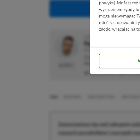
powyżej. Możesz też 
Obserwuj XG
wyrażeniem zgody lu
mogą nie wymagać Two
mieć zastosowanie t
zgodę, wracając na tę
O AUTORZE
Kacper Kościański
REDAKTOR NACZELNY & CEO
Zapalony gracz od najmłodszyc
blogach, o których dzisiaj nikt 
PROFIL
Liczba wpisów:
2469
(w red
TAGI:
SKATEBIRD
XBOX GAME PASS
XBOX GAME 
Zastanawiasz się nad zakupem subs
naszych poradników i oszczędź na