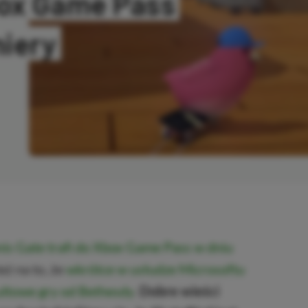
box Game Pass
miery
SKOPIOWANO
is Gate trafi do Xbox Game Pass w dniu
eż na to, że
wkrótce w usłudze Microsoftu
kultowe gry od Bethesdy
.
Dobre wieści