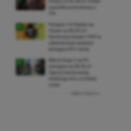
Steam za 34,36 zł! Polski
soulslike przeceniony o
71%
Patapon 1+2 Replay na
Steam za 50,50 zł!
Rytmiczny klasyk z PSP w
odświeżonym wydaniu
dostępny 61% taniej
Watch Dogs 2 na PC
dostępne za 28,75 zł!
Zgarnij kontynuację
wielkiego hitu w niskiej
cenie
ZOBACZ WIĘCEJ