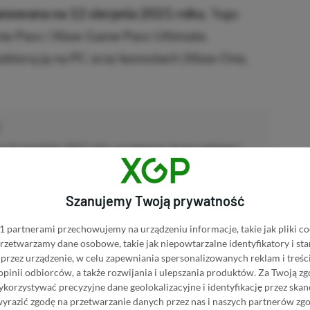
anowana na 12 sierpnia 2021 roku.
Tego
me Pass i Xbox Game Pass Ultimate.
obiorą ją na PC oraz konsolach (Xbox One,
a 16 września 2021 roku, co oznacza, że gra wzbogaci
minie.
Szanujemy Twoją prywatność
KNIJ I KUP 20 MIESIĘCY XBOX GAME PASS
 partnerami przechowujemy na urządzeniu informacje, takie jak pliki co
ZŁ)!
 przetwarzamy dane osobowe, takie jak niepowtarzalne identyfikatory i s
przez urządzenie, w celu zapewniania spersonalizowanych reklam i treści
 opinii odbiorców, a także rozwijania i ulepszania produktów.
Za Twoją zg
Dodaj komentarz
Zgłoś błąd
orzystywać precyzyjne dane geolokalizacyjne i identyfikację przez ska
wyrazić zgodę na przetwarzanie danych przez nas i naszych partnerów zg