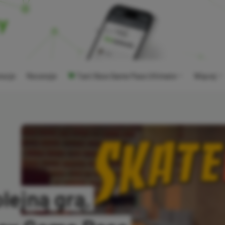
ocje
Recenzje
Tani Xbox Game Pass Ultimate
Więcej
lejną grą,