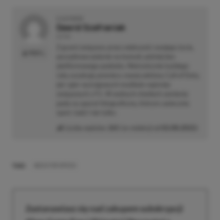
O AUTORZE
Dawid Szafraniak
AUTOR
Z grami związany przez większość swojego życia,
PROFIL
początkowo jedynie na konsoli, później bez
platformowego podziału. Nieironicznie każdego
roku oczekuje premiery nowej odsłony Call of Duty,
jak i gier wyścigowych możliwie najmniej
związanych z F1. W wolnych chwilach zamienia
pada na aparat fotograficzny, którym uwiecznia
sport, ludzi i nie tylko.
Liczba wpisów:
265
(w redakcji od
02.08.2022
)
TAGI:
NEED FOR SPEED
Zastanawiasz się nad zakupem subskrypcji