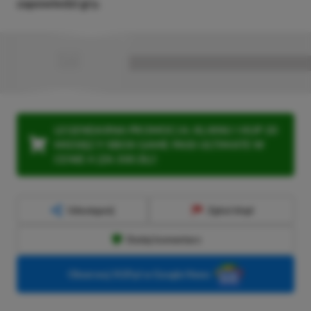
zapowiedzi gry.
■
■■■■■■■■■■■■■■■■■
LEGENDARNA PROMOCJA: KLIKNIJ I KUP 20
MIESIĘCY XBOX GAME PASS ULTIMATE W
CENIE 4 (ZA 300 ZŁ)!
Udostępnij
Zgłoś błąd
Dodaj komentarz
Obserwuj XGP.pl w Google News