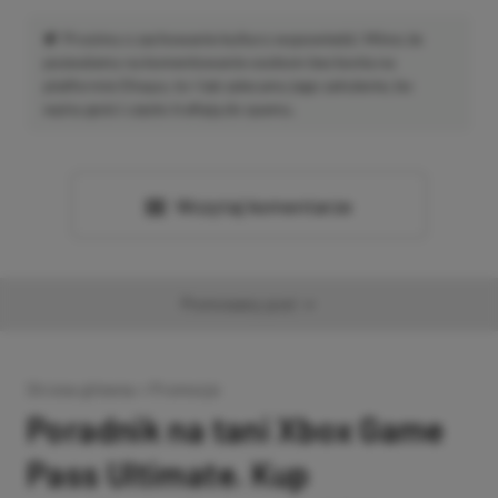
Prosimy o zachowanie kultury wypowiedzi. Mimo że
pozwalamy na komentowanie osobom bez konta na
platformie Disqus, to i tak zalecamy jego założenie, bo
wpisy gości często trafiają do spamu.
Wczytaj komentarze
Promowany post
Strona główna
»
Promocje
Poradnik na tani Xbox Game
Pass Ultimate. Kup