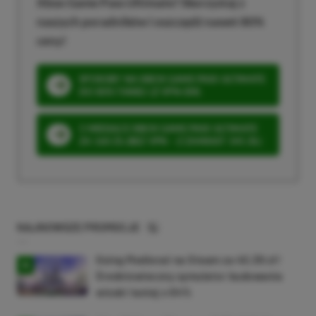
Xbox Game Pass Ultimate? Skorzystaj z
naszych poradników i oszczędź nawet 80%
ceny!
SPOSOBY NA XBOX GAME PASS ULTIMATE
DO 80% TANIEJ (Z VPN-EM)
3 MIESIĄCE XBOX GAME PASS ULTIMATE
ZA 160 ZŁ (BEZ VPN – Z ZAMIAST 345 ZŁ)
NAJNOWSZE PROMOCJE
Going Medieval na Steam za 40,39 zł!
Średniowieczny symulator budowania
wioski taniej o 64%