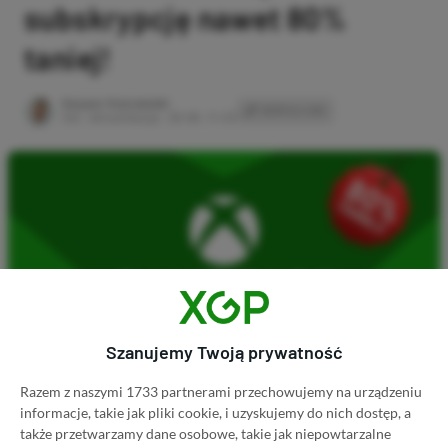
subskrypcję nawet 80%
taniej!
Author
Kacper Kościański
SKOPIUJ LINK
SKOPIOWANO
Ost. aktualizacja:
26.06, 11:03
Szanujemy Twoją prywatność
Razem z naszymi 1733 partnerami przechowujemy na urządzeniu
informacje, takie jak pliki cookie, i uzyskujemy do nich dostęp, a
Koszt 1 miesiąca subskrypcji Xbox Game Pass
także przetwarzamy dane osobowe, takie jak niepowtarzalne