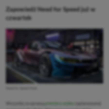
Zapowiedź Need for Speed już w
czwartek
Need for Speed Heat
Wszystko za sprawą
premiery wideo
zaplanowanej