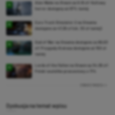
Alan Wake na Steam za 9,16 zł! Kultowy
horror dostępny aż 87% taniej
Euro Truck Simulator 2 na Steama
dostępne za 47,26 zł (ok. 30 zł taniej)
God of War na Steama dostępne za 69,63
zł! Przygody Kratosa dostępne aż 150 zł
taniej
Lords of the Fallen na Steam za 34,36 zł!
Polski soulslike przeceniony o 71%
ZOBACZ WIĘCEJ
Dyskusja na temat wpisu