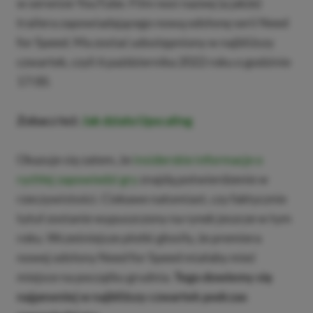
w serwisie YouTube. Film nosi nazwę (a jakże)
trailera zapowiadającego nową odsłonę serii Need
for Speed. Ma zostać udostępniony w najbliższy
czwartek, czyli 6 października 2022 roku o godzinie
17:00.
Zobacz też:
Jak działa Upscaling
Okazuje się zatem, że
insiderskie informacje o
rychłej zapowiedzi gry
znajdą potwierdzenie w
rzeczywistości. Ciekawe natomiast, czy faktycznie
tytuł zostanie wypuszczony na rynek jeszcze w tym
roku. Wcześniejsze plotki głosiły, że premiera
nowej odsłony Need for Speed miałaby mieć
miejsce na początku grudnia.
Tego dowiemy się
najpewniej w najbliższy czwartek podczas