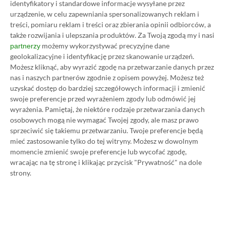
identyfikatory i standardowe informacje wysyłane przez
Ultimate w oficjalnym sklepie Microsoftu to
urządzenie, w celu zapewniania spersonalizowanych reklam i
obecnie aż 115 zł – nie ma co ukrywać, że to bardzo
treści, pomiaru reklam i treści oraz zbierania opinii odbiorców, a
dużo. Jednak wcale nie musisz tyle płacić!
także rozwijania i ulepszania produktów.
Za Twoją zgodą my i nasi
możemy wykorzystywać precyzyjne dane
partnerzy
geolokalizacyjne i identyfikację przez skanowanie urządzeń.
W tym poradniku, który właśnie czytasz,
Możesz kliknąć, aby wyrazić zgodę na przetwarzanie danych przez
pokażemy Ci, jak kupować ten abonament nawet
nas i naszych partnerów zgodnie z opisem powyżej. Możesz też
uzyskać dostęp do bardziej szczegółowych informacji i zmienić
80% taniej
– za ok. 24-25 zł / msc zamiast 115 zł /
swoje preferencje przed wyrażeniem zgody lub odmówić jej
msc. Przedstawione w nim sposoby są w 100%
wyrażenia.
Pamiętaj, że niektóre rodzaje przetwarzania danych
legalne i bezpieczne – pierwszą wersję tego
osobowych mogą nie wymagać Twojej zgody, ale masz prawo
sprzeciwić się takiemu przetwarzaniu. Twoje preferencje będą
poradnika opublikowaliśmy w 2021 roku i od tego
mieć zastosowanie tylko do tej witryny. Możesz w dowolnym
czasu skorzystały z niego już dziesiątki tysięcy osób.
momencie zmienić swoje preferencje lub wycofać zgodę,
Oczywiście nasz poradnik na tani Xbox Game Pass
wracając na tę stronę i klikając przycisk "Prywatność" na dole
strony.
Ultimate jest regularnie aktualizowany, dzięki
czemu możesz mieć pewność, że masz do czynienia z
jego najnowszą i w pełni aktualną wersję.