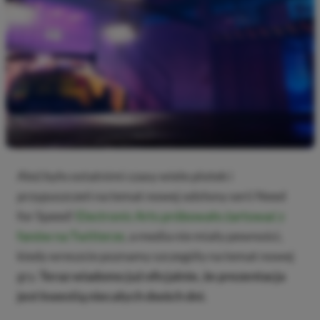
Ależ było ostatnimi czasy wiele plotek i
przypuszczeń na temat nowej odsłony serii Need
for Speed!
Electronic Arts próbowało żartować z
fanów na Twitterze
, a media nie miały pewności,
kiedy wreszcie poznamy szczegóły na temat nowej
gry.
Teraz wiadomo już oficjalnie, że prezentacja
jest kwestią niecałych dwóch dni.