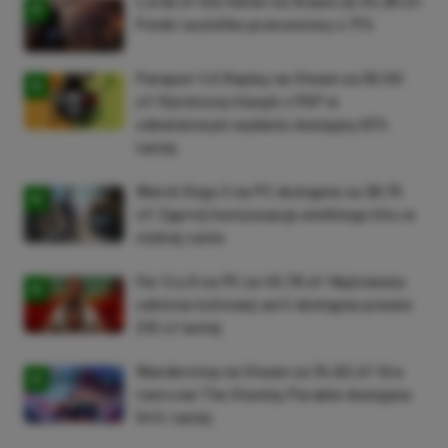
Lords of the Fallen na Steam za 34,36 zł!
Polski soulslike przeceniony o 71%
Patapon 1+2 Replay na Steam za 50,50
zł! Rytmiczny klasyk z PSP w
odświeżonym wydaniu dostępny 61%
taniej
Watch Dogs 2 na PC dostępne za 28,75
zł! Zgarnij kontynuację wielkiego hitu w
niskiej cenie
Far Cry 6 na PC za 40,78 zł! Najnowsza
odsłona kultowej serii dostępna prawie
210 zł taniej
Wanderstop na Steam za 34,82 zł! Gra
twórców The Stanley Parable dostępna
54% taniej