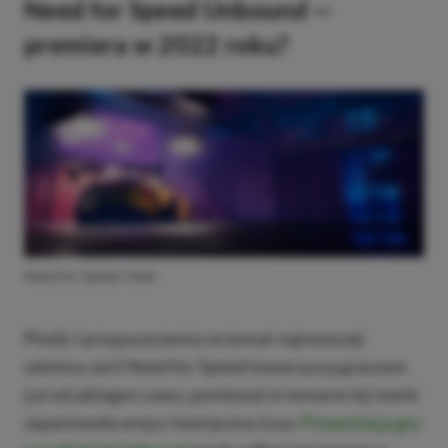
Need for Speed Unbound —
premiera w 2022 roku?
Need for Speed: Heat
Plotki i przypuszczenia na temat najnowszej
odsłony serii Need for Speed towarzyszą graczom
już od jakiegoś czasu, ponieważ w temacie tej marki
zapanowała wręcz niezręczna cisza.
Prezentacja gry