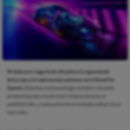
W dalszym ciągu brak oficjalnych zapowiedzi
dotyczących najnowszej odsłony serii Need for
Speed.
Zdaniem szanowanego insidera z branży,
prezentacja gry może mieć miejsce jeszcze w
październiku, a sama premiera miałaby odbyć się w
tym roku.