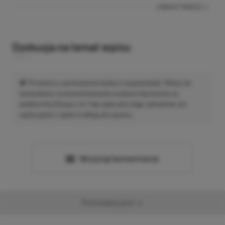
ZOBACZ WIĘCEJ
Dyskusja na temat wpisu
Prosimy o zachowanie kultury wypowiedzi. Mimo że
pozwalamy na komentowanie osobom bez konta na
platformie Disqus, to i tak zalecamy jego założenie, bo
wpisy gości często trafiają do spamu.
Wczytaj komentarze
Promowany post