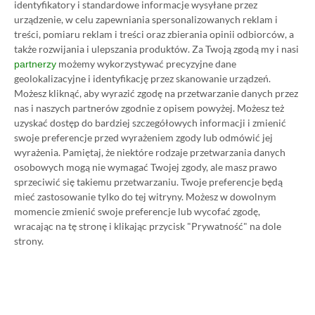
identyfikatory i standardowe informacje wysyłane przez
urządzenie, w celu zapewniania spersonalizowanych reklam i
treści, pomiaru reklam i treści oraz zbierania opinii odbiorców, a
także rozwijania i ulepszania produktów.
Za Twoją zgodą my i nasi
możemy wykorzystywać precyzyjne dane
partnerzy
geolokalizacyjne i identyfikację przez skanowanie urządzeń.
Koszt 1 miesiąca subskrypcji Xbox Game Pass
Możesz kliknąć, aby wyrazić zgodę na przetwarzanie danych przez
Ultimate w oficjalnym sklepie Microsoftu to
nas i naszych partnerów zgodnie z opisem powyżej. Możesz też
obecnie aż 115 zł – nie ma co ukrywać, że to bardzo
uzyskać dostęp do bardziej szczegółowych informacji i zmienić
swoje preferencje przed wyrażeniem zgody lub odmówić jej
dużo. Jednak wcale nie musisz tyle płacić!
wyrażenia.
Pamiętaj, że niektóre rodzaje przetwarzania danych
osobowych mogą nie wymagać Twojej zgody, ale masz prawo
W tym poradniku, który właśnie czytasz,
sprzeciwić się takiemu przetwarzaniu. Twoje preferencje będą
mieć zastosowanie tylko do tej witryny. Możesz w dowolnym
pokażemy Ci, jak kupować ten abonament nawet
momencie zmienić swoje preferencje lub wycofać zgodę,
80% taniej
– za ok. 24-25 zł / msc zamiast 115 zł /
wracając na tę stronę i klikając przycisk "Prywatność" na dole
msc. Przedstawione w nim sposoby są w 100%
strony.
legalne i bezpieczne – pierwszą wersję tego
poradnika opublikowaliśmy w 2021 roku i od tego
czasu skorzystały z niego już dziesiątki tysięcy osób.