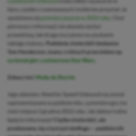
o podtytule Unbound
miała odbyć się jeszcze w
lipcu, a jeden z szanowanych insiderów przyznał, że
spodziewa się
premiery jeszcze w 2022 roku.
Choć
pierwsza z informacji nie okazała się być
prawdziwą, tak druga ma szanse na uzyskanie
takiego statusu.
Podobnie stwierdził niedawno
Tom Henderson, znany z różnych przecieków np.
na temat gier z uniwersum Star Wars.
Zobacz też:
Mody do Skyrim
Jego zdaniem, Need for Speed Unbound ma zostać
zaprezentowane w październiku, a premiera gry ma
mieć miejsce 2 grudnia 2022 roku. Jak dalece trafne
będą te informacje?
Ciężko stwierdzić, ale
przekonamy się o tym już niedługo — październik