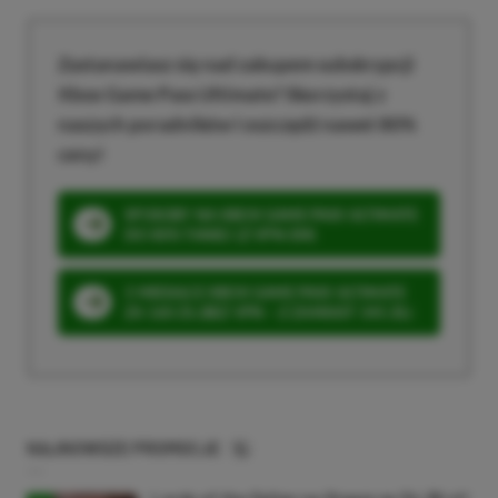
Zastanawiasz się nad zakupem subskrypcji
Xbox Game Pass Ultimate? Skorzystaj z
naszych poradników i oszczędź nawet 80%
ceny!
SPOSOBY NA XBOX GAME PASS ULTIMATE
DO 80% TANIEJ (Z VPN-EM)
3 MIESIĄCE XBOX GAME PASS ULTIMATE
ZA 160 ZŁ (BEZ VPN – Z ZAMIAST 345 ZŁ)
NAJNOWSZE PROMOCJE