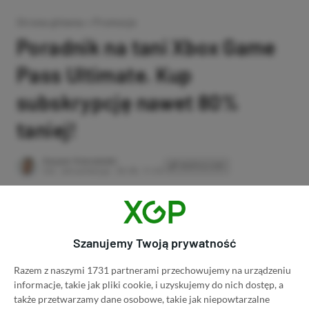
Strona główna
»
Promocje
Poradnik na tani Xbox Game
Pass Ultimate. Kup
subskrypcję nawet 80%
taniej!
Author
Kacper Kościański
SKOPIUJ LINK
SKOPIOWANO
Ost. aktualizacja:
26.06, 11:03
Szanujemy Twoją prywatność
Razem z naszymi 1731 partnerami przechowujemy na urządzeniu
informacje, takie jak pliki cookie, i uzyskujemy do nich dostęp, a
także przetwarzamy dane osobowe, takie jak niepowtarzalne