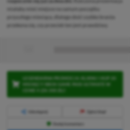
rozpocznie się już za dwa dni.
Rzeczona prezentacja
miałaby mieć miejsce na samym początku
przyszłego miesiąca, dlatego dość szybko branża
przekona się, czy przeciek ten jest prawdziwy.
■
■■■■■■■■■■■■■■■■■
LEGENDARNA PROMOCJA: KLIKNIJ I KUP 20
MIESIĘCY XBOX GAME PASS ULTIMATE W
CENIE 4 (ZA 300 ZŁ)!
Udostępnij
Zgłoś błąd
Dodaj komentarz