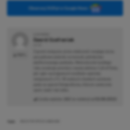
Obserwuj XGP.pl w Google News
O AUTORZE
Dawid Szafraniak
AUTOR
Z grami związany przez większość swojego życia,
PROFIL
początkowo jedynie na konsoli, później bez
platformowego podziału. Nieironicznie każdego
roku oczekuje premiery nowej odsłony Call of Duty,
jak i gier wyścigowych możliwie najmniej
związanych z F1. W wolnych chwilach zamienia
pada na aparat fotograficzny, którym uwiecznia
sport, ludzi i nie tylko.
Liczba wpisów:
265
(w redakcji od
02.08.2022
)
TAGI:
NEED FOR SPEED UNBOUND