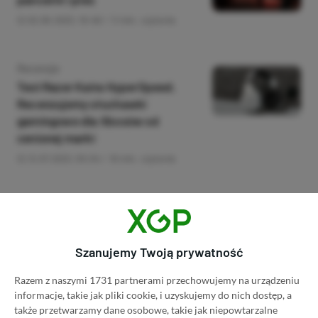
02.09.2023, 18:48
11 min. czytania
Category
Recenzje
Test Razer Kaira HyperSpeed.
Recenzujemy słuchawki
gamingowe dla Xboxów od
cenionej marki
12.07.2023, 09:04
16 min. czytania
Category
Recenzje
Recenzja ASUS ROG Ally.
Testujemy poważnego
Szanujemy Twoją prywatność
konkurenta Steam Decka
05.07.2023, 14:09
29 min. czytania
Razem z naszymi 1731 partnerami przechowujemy na urządzeniu
informacje, takie jak pliki cookie, i uzyskujemy do nich dostęp, a
także przetwarzamy dane osobowe, takie jak niepowtarzalne