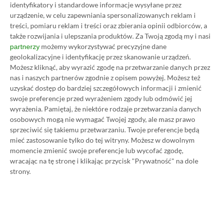
identyfikatory i standardowe informacje wysyłane przez
Category
Recenzje
urządzenie, w celu zapewniania spersonalizowanych reklam i
Recenzja F1 23. Nowy król
treści, pomiaru reklam i treści oraz zbierania opinii odbiorców, a
legendarnej serii wjeżdża na tor
także rozwijania i ulepszania produktów.
Za Twoją zgodą my i nasi
02.09.2023, 18:49
23 min. czytania
możemy wykorzystywać precyzyjne dane
partnerzy
geolokalizacyjne i identyfikację przez skanowanie urządzeń.
Możesz kliknąć, aby wyrazić zgodę na przetwarzanie danych przez
nas i naszych partnerów zgodnie z opisem powyżej. Możesz też
Category
Recenzje
uzyskać dostęp do bardziej szczegółowych informacji i zmienić
Test ASUS Zenbook S 13 OLED.
swoje preferencje przed wyrażeniem zgody lub odmówić jej
Recenzujemy ultralekki laptop dla
wyrażenia.
Pamiętaj, że niektóre rodzaje przetwarzania danych
wymagających
osobowych mogą nie wymagać Twojej zgody, ale masz prawo
sprzeciwić się takiemu przetwarzaniu. Twoje preferencje będą
10.06.2023, 15:30
32 min. czytania
mieć zastosowanie tylko do tej witryny. Możesz w dowolnym
momencie zmienić swoje preferencje lub wycofać zgodę,
wracając na tę stronę i klikając przycisk "Prywatność" na dole
Category
Recenzje
strony.
Recenzja System Shock Remake.
Ojciec chrzestny FPS-ów
powrócił i jest lepszy niż
kiedykolwiek