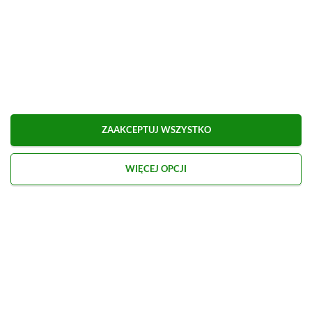
ZAAKCEPTUJ WSZYSTKO
WIĘCEJ OPCJI
Kontakt
O nas
Redakcja
Reklama
Praca
Etyka redakcyjna
Polityka recenzji gier
Polityka prywatności
© 2026 XGP.pl. Motywem przewodnim witryny są gry i konsole. Publikujemy m.in.
newsy, artykuły, poradniki, recenzje i najlepsze promocje. Wszelkie znaki
towarowe zamieszczone na stronie należą do ich prawowitych właścicieli.