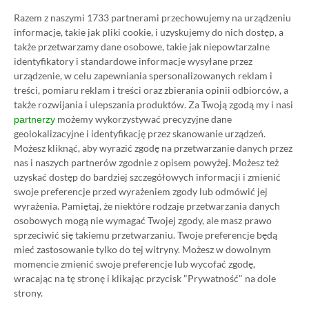
Razem z naszymi 1733 partnerami przechowujemy na urządzeniu
17.11.2022, 22:21
10 min. czytania
informacje, takie jak pliki cookie, i uzyskujemy do nich dostęp, a
także przetwarzamy dane osobowe, takie jak niepowtarzalne
identyfikatory i standardowe informacje wysyłane przez
…
1
10
11
12
urządzenie, w celu zapewniania spersonalizowanych reklam i
treści, pomiaru reklam i treści oraz zbierania opinii odbiorców, a
także rozwijania i ulepszania produktów.
Za Twoją zgodą my i nasi
możemy wykorzystywać precyzyjne dane
partnerzy
BĄDŹMY W KONTAKCIE
geolokalizacyjne i identyfikację przez skanowanie urządzeń.
Możesz kliknąć, aby wyrazić zgodę na przetwarzanie danych przez
nas i naszych partnerów zgodnie z opisem powyżej. Możesz też
uzyskać dostęp do bardziej szczegółowych informacji i zmienić
swoje preferencje przed wyrażeniem zgody lub odmówić jej
wyrażenia.
Pamiętaj, że niektóre rodzaje przetwarzania danych
osobowych mogą nie wymagać Twojej zgody, ale masz prawo
sprzeciwić się takiemu przetwarzaniu. Twoje preferencje będą
mieć zastosowanie tylko do tej witryny. Możesz w dowolnym
momencie zmienić swoje preferencje lub wycofać zgodę,
wracając na tę stronę i klikając przycisk "Prywatność" na dole
strony.