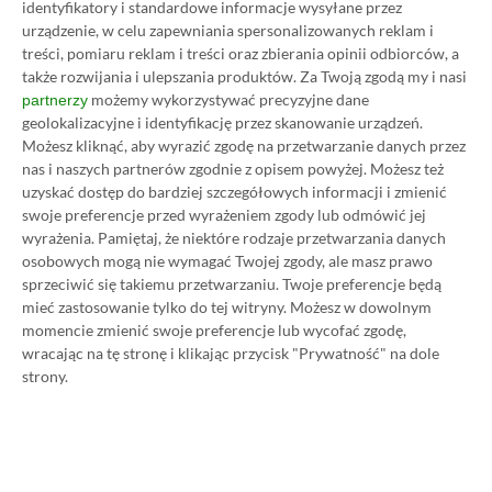
identyfikatory i standardowe informacje wysyłane przez
urządzenie, w celu zapewniania spersonalizowanych reklam i
Jak to działa i brzmi, czyli Turtle Beach Stealth
treści, pomiaru reklam i treści oraz zbierania opinii odbiorców, a
600 Gen 3 w praktyce
także rozwijania i ulepszania produktów.
Za Twoją zgodą my i nasi
możemy wykorzystywać precyzyjne dane
partnerzy
Podsumowanie
geolokalizacyjne i identyfikację przez skanowanie urządzeń.
Możesz kliknąć, aby wyrazić zgodę na przetwarzanie danych przez
Zanim zacząłem testy, zadbałem o podstawy, czyli
nas i naszych partnerów zgodnie z opisem powyżej. Możesz też
uzyskać dostęp do bardziej szczegółowych informacji i zmienić
zaktualizowałem
firmware
słuchawek oraz
swoje preferencje przed wyrażeniem zgody lub odmówić jej
zainstalowałem aplikację Turtle Beach Swarm II.
wyrażenia.
Pamiętaj, że niektóre rodzaje przetwarzania danych
Muszę tu jednak zaznaczyć ważną kwestię: moją
osobowych mogą nie wymagać Twojej zgody, ale masz prawo
sprzeciwić się takiemu przetwarzaniu. Twoje preferencje będą
główną platformą do grania jest Xbox. Niestety,
mieć zastosowanie tylko do tej witryny. Możesz w dowolnym
recenzowana wersja PC z konsolą Microsoftu nie
momencie zmienić swoje preferencje lub wycofać zgodę,
współpracuje (choć nie z winy Turtle Beach).
wracając na tę stronę i klikając przycisk "Prywatność" na dole
strony.
Skupiłem się więc na innych sprzętach w moim
ekosystemie.
Słuchawki przeszły wyjątkowo
intensywne testy z handheldem Lenovo Legion Go,