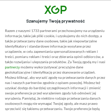
Category
Newsy
Xbox Wireless Headset już jest.
Ulepszone bezprzewodowe
Szanujemy Twoją prywatność
słuchawki „Zielonych” trafiły do
Razem z naszymi 1733 partnerami przechowujemy na urządzeniu
sprzedaży
informacje, takie jak pliki cookie, i uzyskujemy do nich dostęp, a
22.10.2024, 19:53
1 min. czytania
także przetwarzamy dane osobowe, takie jak niepowtarzalne
identyfikatory i standardowe informacje wysyłane przez
urządzenie, w celu zapewniania spersonalizowanych reklam i
Category
Newsy
treści, pomiaru reklam i treści oraz zbierania opinii odbiorców, a
także rozwijania i ulepszania produktów.
Za Twoją zgodą my i nasi
Ubisoft obniżył cenę
możemy wykorzystywać precyzyjne dane
partnerzy
kolekcjonerki Assassin’s Creed
geolokalizacyjne i identyfikację przez skanowanie urządzeń.
Shadows. Jest tylko jeden haczyk
Możesz kliknąć, aby wyrazić zgodę na przetwarzanie danych przez
22.10.2024, 18:17
1 min. czytania
nas i naszych partnerów zgodnie z opisem powyżej. Możesz też
uzyskać dostęp do bardziej szczegółowych informacji i zmienić
swoje preferencje przed wyrażeniem zgody lub odmówić jej
Category
Newsy
wyrażenia.
Pamiętaj, że niektóre rodzaje przetwarzania danych
osobowych mogą nie wymagać Twojej zgody, ale masz prawo
Alan Wake 2 błyszczy na PS5 Pro.
sprzeciwić się takiemu przetwarzaniu. Twoje preferencje będą
Remedy Entertainment zdradza