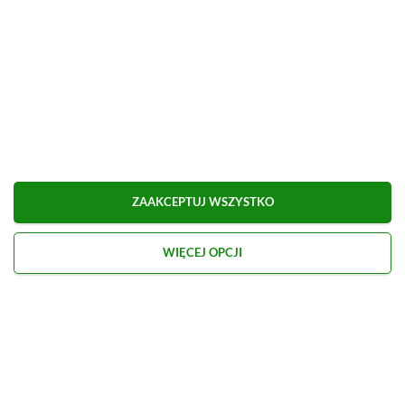
ZAAKCEPTUJ WSZYSTKO
WIĘCEJ OPCJI
Kontakt
O nas
Redakcja
Reklama
Praca
Etyka redakcyjna
Polityka recenzji gier