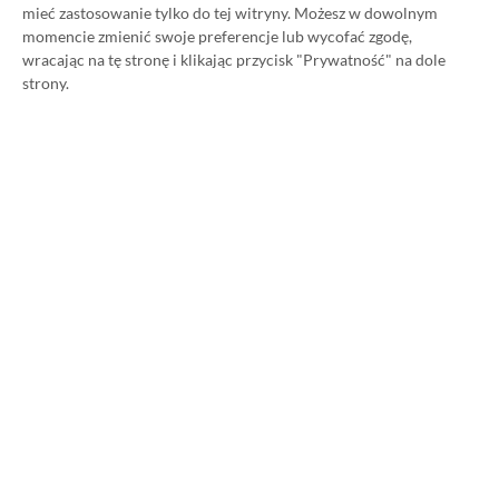
mieć zastosowanie tylko do tej witryny. Możesz w dowolnym
różnice między wersją na zwykłe
momencie zmienić swoje preferencje lub wycofać zgodę,
PS5
wracając na tę stronę i klikając przycisk "Prywatność" na dole
strony.
21.10.2024, 23:38
1 min. czytania
Category
Newsy
Marvel’s Spider-Man 2 zmierza na
PC. Ujawniono datę premiery
21.10.2024, 18:22
1 min. czytania
Category
Newsy
Rebel Wolves łączy siły z Bandai
Namco. Japoński gigant
wydawcą gry reżysera Wiedźmina
3!
21.10.2024, 17:09
1 min. czytania