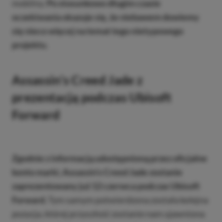
mobilny.
Po stosunkowo długim czasie
oczekiwania okazuje się, że niebawem dowiemy
się nieco więcej na temat tego nietypowego
projektu
.
Assassin’s Creed Jade z
prezentacją podczas Ubisoft
Forward
Zgodnie z informacją udostępnioną przez oficjalne
konto marki, Assassin’s Creed Jade zostanie
zaprezentowany już 12 czerwca podczas Ubisoft
Forward.
Tym samym potwierdzona została kolejna
pozycja, której przyszłość zostanie nam ujawniona