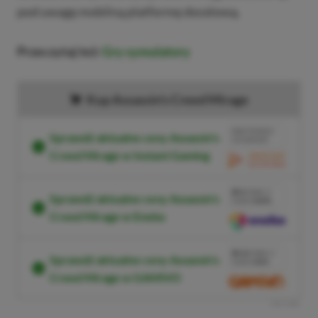
pod uwagę mobilną platformę docelową.
Przeczytaj też:
Gry symulatory
Kup Assassin's Creed Mirage
BRAK PROWIZJI
Sprawdź aktualne ceny Assassin's
ZA PŁATNOŚĆ
Creed Mirage w Instant Gaming
PRZEJDŹ DO
SKLEPU
3%
TANIEJ Z
Sprawdź aktualne ceny Assassin's
KODEM
XGPPL
Creed Mirage w Eneba
SKOPIUJ
PRZEJDŹ DO
SKLEPU
10%
TANIEJ Z
Sprawdź aktualne ceny Assassin's
KODEM
XGP6
Creed Mirage w GAMIVO
SKOPIUJ
R
E
K
L
A
M
A