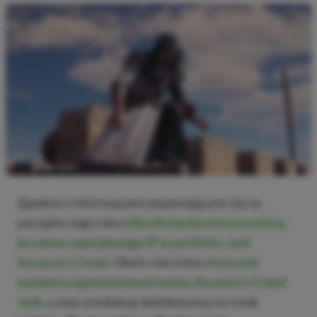
Zgodnie z informacjami pojawiającymi się na
początku tego roku
Ubisoft bardzo mocno wierzy,
że sukces największego IP w portfolio, czyli
Assassin’s Creed
. Około roku temu
francuski
wydawca zaprezentował światu Assassin’s Creed
Jade
, a więc produkcję dedykowaną na rynek