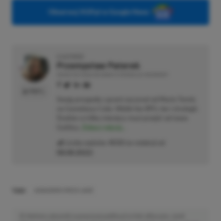
Obserwuj XGP.pl w Google News
O AUTORZE
Przemysław Paterek
REDAKTOR DZIAŁÓW NEWSY & PROMOCJE | RECENZENT
PROFIL
Swoją przygodę z grami zaczynał od Mario Tennis
na Gameboya Color. Wielki fan RPG-ów i strategii.
Średnio co kilka miesięcy musi przejść od nowa
Gothica.
Zobacz więcej...
Liczba wpisów:
4533
(w redakcji od
08.08.2022
)
TAGI:
ASSASSIN'S CREED JADE
Niektóre odnośniki w powyższej publikacji to linki afiliacyjne. Jeżeli