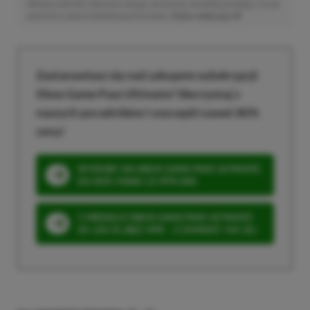
klikniesz taki link i dokonasz zakupu, otrzymamy niewielką prowizję, a Ty nie
poniesiesz żadnych dodatkowych kosztów. |
Etyka redakcyjna
Zastanawiasz się nad zakupem subskrypcji
Xbox Game Pass Ultimate? Skorzystaj z
naszych poradników i oszczędź nawet 80%
ceny!
SPOSOBY NA XBOX GAME PASS ULTIMATE
DO 80% TANIEJ (Z VPN-EM)
3 MIESIĄCE XBOX GAME PASS ULTIMATE
ZA 160 ZŁ (BEZ VPN – Z ZAMIAST 345 ZŁ)