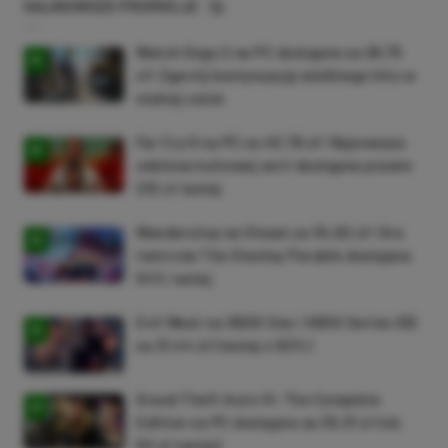
NAJNOWSZE PROMOCJE
Watch Dogs 2 na PC dostępne za 28,75
zł! Zgarnij kontynuację wielkiego hitu w
niskiej cenie
Far Cry 6 na PC za 40,78 zł! Najnowsza
odsłona kultowej serii dostępna prawie
210 zł taniej
Wanderstop na Steam za 34,82 zł! Gra
twórców The Stanley Parable dostępna
54% taniej
Evil West na XBOX One i XBOX Series X|S
za 21,44 zł (taniej o 92%)
Grand Theft Auto IV: The Complete
Edition na PC dostępne za 35,31 zł (ok.
50 zł taniej)