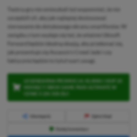
Twórcy gry nie omieszkali też wspomnieć, że nie
szczędzili sił, aby jak najlepiej dostosować
sterowanie do dotykowego ekranu smartfonów. W
związku z tym wydaje się też, że właśnie Ubisoft
Forward będzie idealną okazją, aby przekonać się,
jak prezentuje się Assassin’s Creed Jade i czy
faktycznie będzie to tytuł wart uwagi.
LEGENDARNA PROMOCJA: KLIKNIJ I KUP 20
MIESIĘCY XBOX GAME PASS ULTIMATE W
CENIE 4 (ZA 300 ZŁ)!
Udostępnij
Zgłoś błąd
Dodaj komentarz