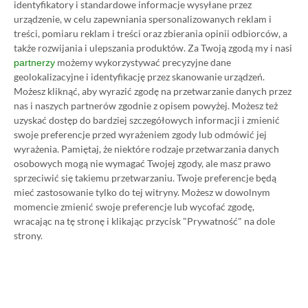
identyfikatory i standardowe informacje wysyłane przez
urządzenie, w celu zapewniania spersonalizowanych reklam i
treści, pomiaru reklam i treści oraz zbierania opinii odbiorców, a
Strona główna
»
Promocje
także rozwijania i ulepszania produktów.
Za Twoją zgodą my i nasi
Poradnik na tani Xbox Game
możemy wykorzystywać precyzyjne dane
partnerzy
geolokalizacyjne i identyfikację przez skanowanie urządzeń.
Pass Ultimate. Kup
Możesz kliknąć, aby wyrazić zgodę na przetwarzanie danych przez
nas i naszych partnerów zgodnie z opisem powyżej. Możesz też
subskrypcję nawet 80%
uzyskać dostęp do bardziej szczegółowych informacji i zmienić
swoje preferencje przed wyrażeniem zgody lub odmówić jej
taniej!
wyrażenia.
Pamiętaj, że niektóre rodzaje przetwarzania danych
osobowych mogą nie wymagać Twojej zgody, ale masz prawo
sprzeciwić się takiemu przetwarzaniu. Twoje preferencje będą
Author
Kacper Kościański
SKOPIUJ LINK
SKOPIOWANO
Ost. aktualizacja:
26.06, 11:03
mieć zastosowanie tylko do tej witryny. Możesz w dowolnym
momencie zmienić swoje preferencje lub wycofać zgodę,
wracając na tę stronę i klikając przycisk "Prywatność" na dole
strony.