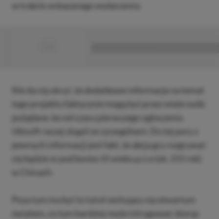
w trakcie wskazanego wydarzenia.
■
■■■■■■■■■■■■■■■■■
Nie da się ukryć, że dodatkowe informacje na temat
tego projektu faktycznie mogą być przez wiele osób
pożądane, bo od czasu pierwszego ogłoszenia
Ubisoft raczej skąpił ze szczegółami. Do tej pory z
pewnych informacji jest fakt, że akcja gry rozgrywać
się będzie w pod koniec III wieku p.n.e (ok. 215 rok)
w Chinach.
Poza tym ma być to tytuł cechujący się otwartym
światem, co tym bardziej może intrygować, biorąc