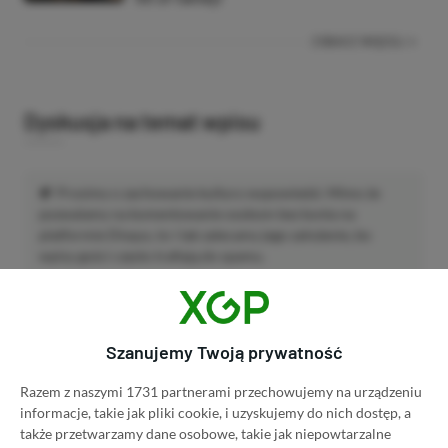
ZOBACZ WIĘCEJ
Dyskusja na temat wpisu
Prosimy o zachowanie kultury wypowiedzi. Mimo że
pozwalamy na komentowanie osobom bez konta na
platformie Disqus, to i tak zalecamy jego założenie, bo
wpisy gości często trafiają do spamu.
Wczytaj komentarze
Szanujemy Twoją prywatność
Razem z naszymi 1731 partnerami przechowujemy na urządzeniu
informacje, takie jak pliki cookie, i uzyskujemy do nich dostęp, a
Promowany post
także przetwarzamy dane osobowe, takie jak niepowtarzalne