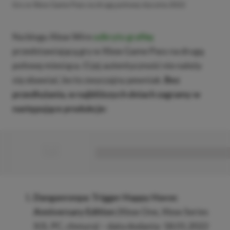
Gry w Xbox Game Pass na drugą połowę stycznia 2022
Na blogu Xbox Wire
odkryto grafikę
przedstawiającą gry w Xbox Game Pass na drugą
połowę miesiąca. O jej autentyczność nie należy
się obawiać, bo to zwyczajny pewniak.
Bez
przedłużania, w najbliższych dniach zagramy w
następujące produkcje:
■
■■■■■■■■■■■■■■■■■
Danganronpa: Trigger Happy Havoc
Anniversary Edition
(Xbox One, Xbox Series
X|S, PC, chmura) – data dodania: 18.01.2022