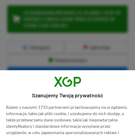
LEGENDARNA PROMOCJA: KLIKNIJ I KUP 20
MIESIĘCY XBOX GAME PASS ULTIMATE W
CENIE 4 (ZA 300 ZŁ)!
Udostępnij
Zgłoś błąd
Dodaj komentarz
Obserwuj XGP.pl w Google News
Szanujemy Twoją prywatność
O AUTORZE
Kacper Kościański
Razem z naszymi 1733 partnerami przechowujemy na urządzeniu
informacje, takie jak pliki cookie, i uzyskujemy do nich dostęp, a
REDAKTOR NACZELNY & CEO
także przetwarzamy dane osobowe, takie jak niepowtarzalne
PROFIL
identyfikatory i standardowe informacje wysyłane przez
Zapalony gracz od najmłodszych lat, przygodę z
urządzenie, w celu zapewniania spersonalizowanych reklam i
dziennikarstwem growym zaczynał na własnych