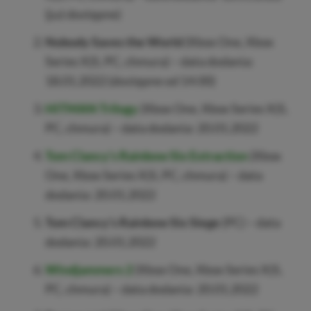
(już dostępne)
Nobody Saves the World
(Xbox One, Xbox
Series X|S, PC, chmura) – data dodania:
18.01.2022 (dostępne od 14:00)
HITMAN Trilogy
(Xbox One, Xbox Series X|S,
PC, chmura) – data dodania: 20.01.2022
Tom Clancy’s Rainbow Six Extraction
(Xbox
One, Xbox Series X|S, PC, chmura) – data
dodania: 20.01.2022
Tom Clancy’s Rainbow Six Siege
(PC) – data
dodania: 20.01.2022
Windjammers 2
(Xbox One, Xbox Series X|S,
PC, chmura) – data dodania: 20.01.2022