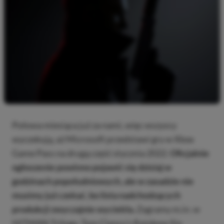
Połowa miesiąca już za nami, więc wszyscy
wyczekują, aż Microsoft przedstawi gry w Xbox
Game Pass na drugą część stycznia 2022.
Oficjalnie
ogłoszenie powinno pojawić się dzisiaj w
godzinach popołudniowych, ale w zasadzie nie
musimy już czekać, bo lista nadchodzących
produkcji zwyczajnie wyciekła.
Zagramy m.in. w
HITMAN Trilogy, Tom Clancy’s Rainbow Six