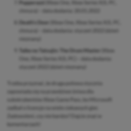
Pupperazzi
(Xbox One, Xbox Series X|S, PC,
chmura) – data dodania: 20.01.2022
Death’s Door
(Xbox One, Xbox Series X|S, PC,
chmura) – data dodania: styczeń 2022 (dzień
nieznany)
Taiko no Tatsujin: The Drum Master
(Xbox
One, Xbox Series X|S, PC) – data dodania:
styczeń 2022 (dzień nieznany)
Trzeba przyznać, że druga połowa stycznia
zapowiada się na prawdziwe żniwa dla
subskrybentów Xbox Game Pass, bo Microsoft
zadbał o licencje na wiele ciekawych gier.
Zadowoleni, czy nie bardzo? Dajcie znać w
komentarzach!