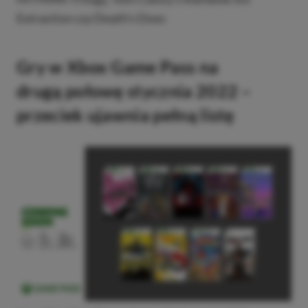
Extraction czy Death’s Door.
Gry w Xbox Game Pass na
drugą połowę stycznia 2022 –
przeciek ujawnia pełną listę