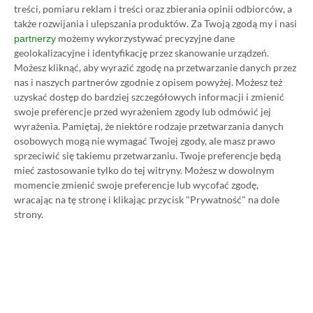
treści, pomiaru reklam i treści oraz zbierania opinii odbiorców, a
blogach, o których dzisiaj nikt już nie pamięta.
także rozwijania i ulepszania produktów.
Za Twoją zgodą my i nasi
Zobacz więcej...
możemy wykorzystywać precyzyjne dane
partnerzy
Liczba wpisów:
2469
(w redakcji od
geolokalizacyjne i identyfikację przez skanowanie urządzeń.
02.02.2021
)
Możesz kliknąć, aby wyrazić zgodę na przetwarzanie danych przez
nas i naszych partnerów zgodnie z opisem powyżej. Możesz też
uzyskać dostęp do bardziej szczegółowych informacji i zmienić
swoje preferencje przed wyrażeniem zgody lub odmówić jej
TAGI:
DANGANRONPA: TRIGGER HAPPY HAVOC ANNIVERSARY EDITION
DEATH’S
wyrażenia.
Pamiętaj, że niektóre rodzaje przetwarzania danych
osobowych mogą nie wymagać Twojej zgody, ale masz prawo
sprzeciwić się takiemu przetwarzaniu. Twoje preferencje będą
mieć zastosowanie tylko do tej witryny. Możesz w dowolnym
Zastanawiasz się nad zakupem subskrypcji
momencie zmienić swoje preferencje lub wycofać zgodę,
Xbox Game Pass Ultimate? Skorzystaj z
wracając na tę stronę i klikając przycisk "Prywatność" na dole
naszych poradników i oszczędź nawet 80%
strony.
ceny!
SPOSOBY NA XBOX GAME PASS ULTIMATE
DO 80% TANIEJ (Z VPN-EM)