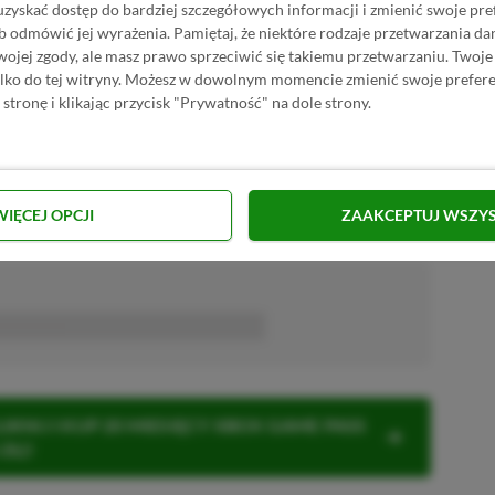
uzyskać dostęp do bardziej szczegółowych informacji i zmienić swoje pre
b odmówić jej wyrażenia.
Pamiętaj, że niektóre rodzaje przetwarzania 
yglądają całkiem nieźle, choć w każdym
jej zgody, ale masz prawo sprzeciwić się takiemu przetwarzaniu. Twoje
tniej będzie zakupić od razu wariant na 12
ylko do tej witryny. Możesz w dowolnym momencie zmienić swoje prefere
 stronę i klikając przycisk "Prywatność" na dole strony.
 góry za cały rok PS Plus Premium,
niu do płatności miesięcznej.
Jak
ypcji Sony? Dajcie znać w komentarzach
WIĘCEJ OPCJI
ZAAKCEPTUJ WSZY
■■■■■■
KNIJ I KUP 20 MIESIĘCY XBOX GAME PASS
ZŁ)!