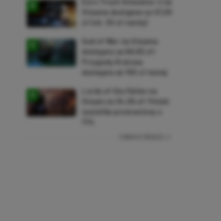
Euro Truck Simulator 2 na
Steama dostępne za 47,26
zł (ok. 30 zł taniej)
God of War na Steama
dostępne za 69,63 zł!
Przygody Kratosa
dostępne aż 150 zł taniej
Lords of the Fallen na
Steam za 34,36 zł! Polski
soulslike przeceniony o
71%
ZOBACZ WIĘCEJ