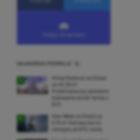
NAJNOWSZE PROMOCJE
Going Medieval na Steam
za 40,39 zł!
Średniowieczny symulator
budowania wioski taniej o
64%
Alan Wake na Steam za
9,16 zł! Kultowy horror
dostępny aż 87% taniej