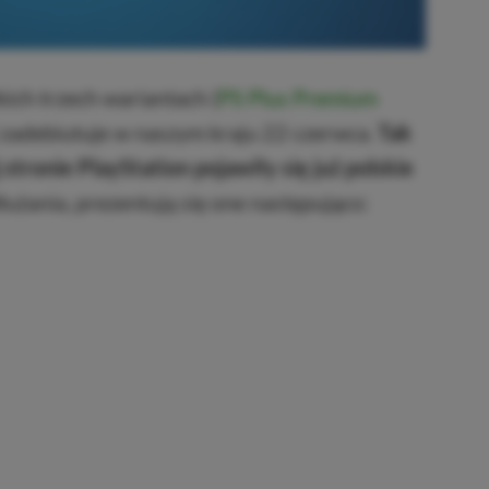
ich trzech wariantach (
PS Plus Premium
 zadebiutuje w naszym kraju 22 czerwca.
Tak
j stronie PlayStation pojawiły się już polskie
użania, prezentują się one następująco: