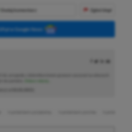
Dodaj komentarz
Zgłoś błąd
P.pl w Google News
h lat, przygodę z dziennikarstwem growym zaczynał na własnych
już nie pamięta.
Zobacz więcej...
akcji od
02.02.2021
)
E
PLAYSTATION PLUS ESSENTIAL
PLAYSTATION PLUS EXTRA
PLAYSTATION PLUS