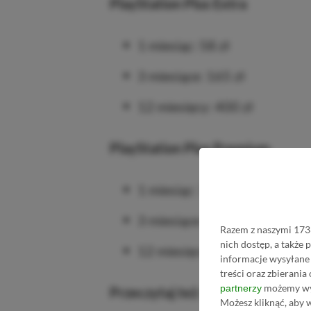
PlayStation Plus Extra
1 miesiąc: 58 zł
3 miesiące: 165 zł
12 miesięcy: 400 zł
PlayStation Plus Premium
1 miesiąc: 70 zł
3 miesiące: 200 zł
Razem z naszymi 1733
nich dostęp, a także
12 miesięcy: 480 zł
informacje wysyłane 
treści oraz zbierania
możemy wyk
partnerzy
Przeczytaj też:
Call of Duty Warz
Możesz kliknąć, aby 