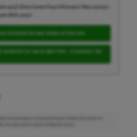
krypcji Xbox Game Pass Ultimate? Skorzystaj z
wet 80% ceny!
S ULTIMATE DO 80% TANIEJ (Z VPN-EM)
 ULTIMATE ZA 160 ZŁ (BEZ VPN – Z ZAMIAST 345
u
 Mimo że pozwalamy na komentowanie osobom bez konta na
ie, bo wpisy gości często trafiają do spamu.