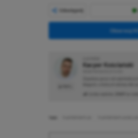
Udostępnij
Obserwuj XG
O AUTORZE
Kacper Kościański
REDAKTOR NACZELNY & CEO
Zapalony gracz od najmłodszyc
blogach, o których dzisiaj nikt 
PROFIL
Liczba wpisów:
2469
(w red
TAGI:
PLAYSTATION PLUS
PLAYSTATION PLUS DELUX