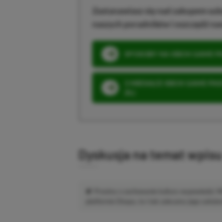
Zastanawiasz się nad zakupem subs
naszych poradników i oszczędź na
SPOSOBY NA XBOX GAME PAS
3 MIESIĄCE XBOX GAME PASS
ZŁ)
Dyskusja na temat wpis
Prosimy o zachowanie kultury wypowiedzi.
platformie Disqus, to i tak zalecamy jego założen