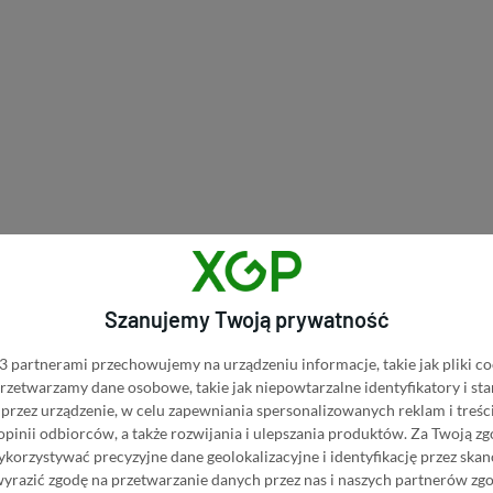
Szanujemy Twoją prywatność
 partnerami przechowujemy na urządzeniu informacje, takie jak pliki co
 przetwarzamy dane osobowe, takie jak niepowtarzalne identyfikatory i s
przez urządzenie, w celu zapewniania spersonalizowanych reklam i treści
 opinii odbiorców, a także rozwijania i ulepszania produktów.
Za Twoją zg
orzystywać precyzyjne dane geolokalizacyjne i identyfikację przez ska
one 2 z prezentacją jeszcze w tym roku
wyrazić zgodę na przetwarzanie danych przez nas i naszych partnerów zg