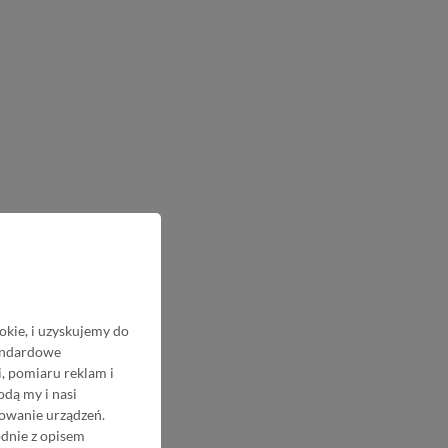
okie, i uzyskujemy do
tandardowe
, pomiaru reklam i
odą my i nasi
nowanie urządzeń.
odnie z opisem