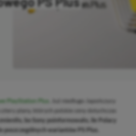
nowego PS Plus
OPIOWANO
e PlayStation Plus
. Już niedługo Japończycy
ztery plany, których polskie ceny dotychczas
 zmieniło, bo Sony poinformowało, ile Polacy
 do poszczególnych wariantów PS Plus.