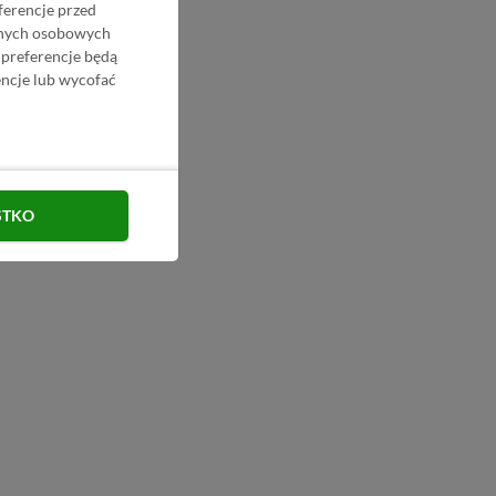
ferencje przed
danych osobowych
 preferencje będą
ncje lub wycofać
STKO