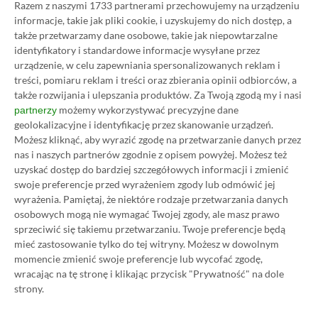
Razem z naszymi 1733 partnerami przechowujemy na urządzeniu
Starfield, to dostaniesz od Xboxa
informacje, takie jak pliki cookie, i uzyskujemy do nich dostęp, a
drobny upominek. Miły gest
także przetwarzamy dane osobowe, takie jak niepowtarzalne
Microsoftu
identyfikatory i standardowe informacje wysyłane przez
13.06.2023, 17:46
1 min. czytania
urządzenie, w celu zapewniania spersonalizowanych reklam i
treści, pomiaru reklam i treści oraz zbierania opinii odbiorców, a
także rozwijania i ulepszania produktów.
Za Twoją zgodą my i nasi
możemy wykorzystywać precyzyjne dane
partnerzy
Category
Newsy
geolokalizacyjne i identyfikację przez skanowanie urządzeń.
Avatar: Frontiers of Pandora
Możesz kliknąć, aby wyrazić zgodę na przetwarzanie danych przez
doczeka się dwóch dodatków.
nas i naszych partnerów zgodnie z opisem powyżej. Możesz też
Ubisoft ujawnił zawartość
uzyskać dostęp do bardziej szczegółowych informacji i zmienić
przepustki sezonowej
swoje preferencje przed wyrażeniem zgody lub odmówić jej
wyrażenia.
Pamiętaj, że niektóre rodzaje przetwarzania danych
13.06.2023, 15:17
1 min. czytania
osobowych mogą nie wymagać Twojej zgody, ale masz prawo
sprzeciwić się takiemu przetwarzaniu. Twoje preferencje będą
mieć zastosowanie tylko do tej witryny. Możesz w dowolnym
Category
Newsy
momencie zmienić swoje preferencje lub wycofać zgodę,
Soulcalibur 5 zniknie ze
wracając na tę stronę i klikając przycisk "Prywatność" na dole
sprzedaży na dniach. Ostatnia
strony.
szansa na zakup udanej bijatyki