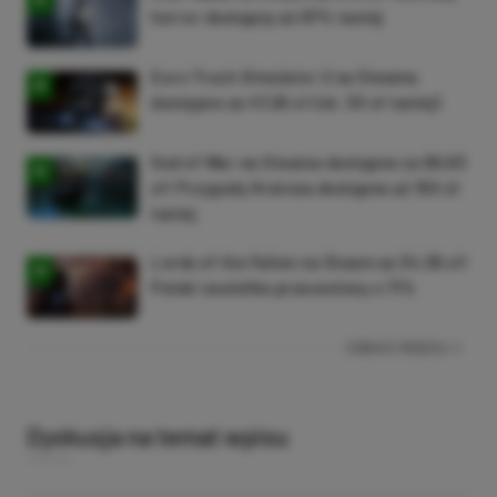
horror dostępny aż 87% taniej
Euro Truck Simulator 2 na Steama
dostępne za 47,26 zł (ok. 30 zł taniej)
God of War na Steama dostępne za 69,63
zł! Przygody Kratosa dostępne aż 150 zł
taniej
Lords of the Fallen na Steam za 34,36 zł!
Polski soulslike przeceniony o 71%
ZOBACZ WIĘCEJ
Dyskusja na temat wpisu