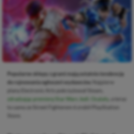
Popularne sklepy z grami mają ostatnio tendencję
do rujnowania ogłoszeń wydawców.
Najpierw
plany Electronic Arts pokrzyżował Steam,
zdradzając premierę Star Wars Jedi: Ocalały
, a teraz
to samo ze Street Fighterem 6 zrobił PlayStation
Store.