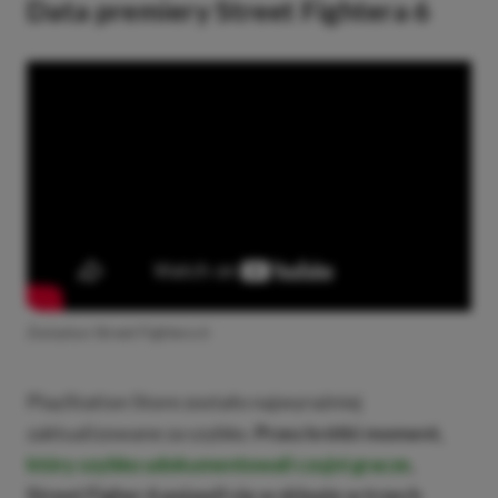
Data premiery Street Fightera 6
Zwiastun Street Fightera 6
PlayStation Store zostało najwyraźniej
zaktualizowane za szybko.
Przez krótki moment,
który szybko udokumentowali czujni gracze
,
Street Figher 6 pojawił się w sklepie w trzech