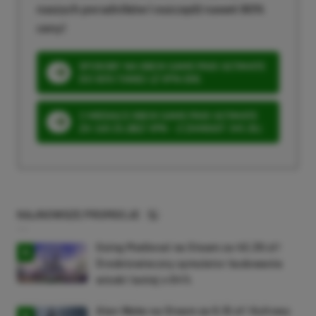
naszych poradników i oszczędź nawet 80%
ceny!
SPOSOBY NA XBOX GAME PASS ULTIMATE
DO 80% TANIEJ (Z VPN-EM)
3 MIESIĄCE XBOX GAME PASS ULTIMATE
ZA 160 ZŁ (BEZ VPN – Z ZAMIAST 345 ZŁ)
NAJNOWSZE PROMOCJE
Going Medieval na Steam za 40,39 zł!
Średniowieczny symulator budowania
wioski taniej o 64%
Alan Wake na Steam za 9,16 zł! Kultowy