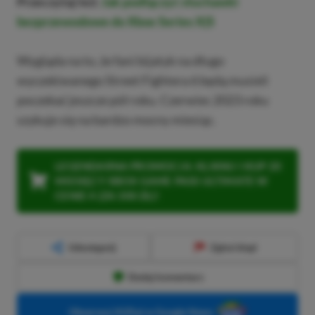
Przeczytaj też:
Jak podłączyć słuchawki
bezprzewodowe do Xbox Series X|S
Wygląda na to, że fani bijatyk na długo
wyczekiwanego Street Fightera 6 będą musieli
poczekać jeszcze pół roku. Czerwiec 2023 roku
szykuje się na bardzo mocny miesiąc.
LEGENDARNA PROMOCJA: KLIKNIJ I KUP 20
MIESIĘCY XBOX GAME PASS ULTIMATE W
CENIE 4 (ZA 300 ZŁ)!
Udostępnij
Zgłoś błąd
Dodaj komentarz
Obserwuj XGP.pl w Google News