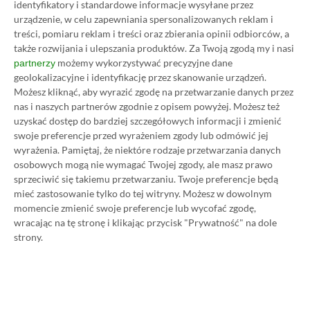
identyfikatory i standardowe informacje wysyłane przez
obecnie aż 115 zł – nie ma co ukrywać, że to bardzo
urządzenie, w celu zapewniania spersonalizowanych reklam i
dużo. Jednak wcale nie musisz tyle płacić!
treści, pomiaru reklam i treści oraz zbierania opinii odbiorców, a
także rozwijania i ulepszania produktów.
Za Twoją zgodą my i nasi
możemy wykorzystywać precyzyjne dane
partnerzy
W tym poradniku, który właśnie czytasz,
geolokalizacyjne i identyfikację przez skanowanie urządzeń.
pokażemy Ci, jak kupować ten abonament nawet
Możesz kliknąć, aby wyrazić zgodę na przetwarzanie danych przez
nas i naszych partnerów zgodnie z opisem powyżej. Możesz też
80% taniej
– za ok. 24-25 zł / msc zamiast 115 zł /
uzyskać dostęp do bardziej szczegółowych informacji i zmienić
msc. Przedstawione w nim sposoby są w 100%
swoje preferencje przed wyrażeniem zgody lub odmówić jej
legalne i bezpieczne – pierwszą wersję tego
wyrażenia.
Pamiętaj, że niektóre rodzaje przetwarzania danych
osobowych mogą nie wymagać Twojej zgody, ale masz prawo
poradnika opublikowaliśmy w 2021 roku i od tego
sprzeciwić się takiemu przetwarzaniu. Twoje preferencje będą
czasu skorzystały z niego już dziesiątki tysięcy osób.
mieć zastosowanie tylko do tej witryny. Możesz w dowolnym
Oczywiście nasz poradnik na tani Xbox Game Pass
momencie zmienić swoje preferencje lub wycofać zgodę,
wracając na tę stronę i klikając przycisk "Prywatność" na dole
Ultimate jest regularnie aktualizowany, dzięki
strony.
czemu możesz mieć pewność, że masz do czynienia z
jego najnowszą i w pełni aktualną wersję.
Zaprzyjaźnione sklepy przygotowały dla naszych