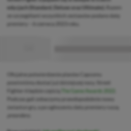
edycjach (Standard, Deluxe oraz Ultimate).
Razem
ze szczegółami wszystkich zestawów podano datę
premiery – 6 czerwca 2023 roku.
■
■■■■■■■■■■■■■■■■■
Oficjalne potwierdzenie planów Capcomu
powinniśmy dostać już dzisiejszej nocy. Street
Fighter 6 będzie częścią
The Game Awards 2022
.
Podczas gali zobaczymy prawdopodobnie nowy
zwiastun gry, a po ogłoszeniu daty premiery ruszą
preordery
.