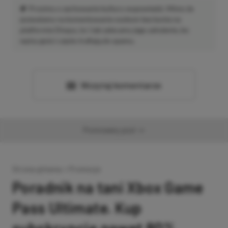
Prosimy o zachowanie kultury wypowiedzi. Mimo że
pozwalamy na komentowanie osobom bez konta na
platformie Disqus, to i tak zalecamy jego założenie, bo
wpisy gości często trafiają do spamu.
Wczytaj komentarze
Promowany post
Strona główna
»
Promocje
Poradnik na tani Xbox Game
Pass Ultimate. Kup