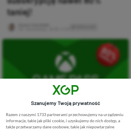
subskrypcję nawet 80%
taniej!
Author
Kacper Kościański
SKOPIUJ LINK
SKOPIOWANO
Ost. aktualizacja:
26.06, 11:03
Szanujemy Twoją prywatność
Razem z naszymi 1733 partnerami przechowujemy na urządzeniu
Koszt 1 miesiąca subskrypcji Xbox Game Pass
informacje, takie jak pliki cookie, i uzyskujemy do nich dostęp, a
także przetwarzamy dane osobowe, takie jak niepowtarzalne
Ultimate w oficjalnym sklepie Microsoftu to