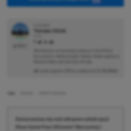
O AUTORZE
Tomasz Alicki
AUTOR
PROFIL
Wychowany na konsolach weteran Call of Duty.
Fan esportu i dobrej książki. Wolne chwile spędza w
World of Warcraft lub Path of Exile.
Liczba wpisów:
279
(w redakcji od
17.10.2022
)
TAGI:
CAPCOM
STREET FIGHTER 6
Zastanawiasz się nad zakupem subskrypcji
Xbox Game Pass Ultimate? Skorzystaj z