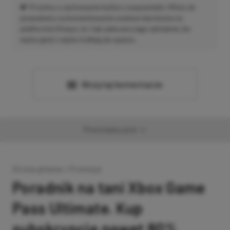
Prosimy o zachowanie kultury wypowiedzi. Mimo że
pozwalamy na komentowanie osobom bez konta na
platformie Disqus, to i tak zalecamy jego założenie, bo
wpisy gości często trafiają do spamu.
Wczytaj komentarze
Promowany post
Strona główna
»
Promocje
Poradnik na tani Xbox Game
Pass Ultimate. Kup
subskrypcję nawet 80%