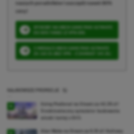
naszych poradników i oszczędź nawet 80%
ceny!
SPOSOBY NA XBOX GAME PASS ULTIMATE
DO 80% TANIEJ (Z VPN-EM)
3 MIESIĄCE XBOX GAME PASS ULTIMATE
ZA 160 ZŁ (BEZ VPN – Z ZAMIAST 345 ZŁ)
NAJNOWSZE PROMOCJE
Going Medieval na Steam za 40,39 zł!
Średniowieczny symulator budowania
wioski taniej o 64%
Alan Wake na Steam za 9,16 zł! Kultowy