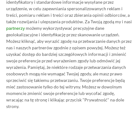
identyfikatory i standardowe informacje wysyłane przez
obecnie aż 115 zł – nie ma co ukrywać, że to bardzo
urządzenie, w celu zapewniania spersonalizowanych reklam i
dużo. Jednak wcale nie musisz tyle płacić!
treści, pomiaru reklam i treści oraz zbierania opinii odbiorców, a
także rozwijania i ulepszania produktów.
Za Twoją zgodą my i nasi
możemy wykorzystywać precyzyjne dane
partnerzy
W tym poradniku, który właśnie czytasz,
geolokalizacyjne i identyfikację przez skanowanie urządzeń.
pokażemy Ci, jak kupować ten abonament nawet
Możesz kliknąć, aby wyrazić zgodę na przetwarzanie danych przez
nas i naszych partnerów zgodnie z opisem powyżej. Możesz też
80% taniej
– za ok. 24-25 zł / msc zamiast 115 zł /
uzyskać dostęp do bardziej szczegółowych informacji i zmienić
msc. Przedstawione w nim sposoby są w 100%
swoje preferencje przed wyrażeniem zgody lub odmówić jej
legalne i bezpieczne – pierwszą wersję tego
wyrażenia.
Pamiętaj, że niektóre rodzaje przetwarzania danych
osobowych mogą nie wymagać Twojej zgody, ale masz prawo
poradnika opublikowaliśmy w 2021 roku i od tego
sprzeciwić się takiemu przetwarzaniu. Twoje preferencje będą
czasu skorzystały z niego już dziesiątki tysięcy osób.
mieć zastosowanie tylko do tej witryny. Możesz w dowolnym
Oczywiście nasz poradnik na tani Xbox Game Pass
momencie zmienić swoje preferencje lub wycofać zgodę,
wracając na tę stronę i klikając przycisk "Prywatność" na dole
Ultimate jest regularnie aktualizowany, dzięki
strony.
czemu możesz mieć pewność, że masz do czynienia z
jego najnowszą i w pełni aktualną wersję.
Zaprzyjaźnione sklepy przygotowały dla naszych