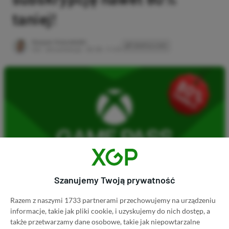
taniej!
Author
Kacper Kościański
SKOPIUJ LINK
SKOPIOWANO
Ost. aktualizacja:
26.06, 11:03
Szanujemy Twoją prywatność
Razem z naszymi 1733 partnerami przechowujemy na urządzeniu
Koszt 1 miesiąca subskrypcji Xbox Game Pass
informacje, takie jak pliki cookie, i uzyskujemy do nich dostęp, a
także przetwarzamy dane osobowe, takie jak niepowtarzalne
Ultimate w oficjalnym sklepie Microsoftu to