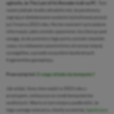
ogłosiło, że The Last of Us Remake trafi na PC
. Tym
razem jednak studio zdradziło też, że pecetowcy
zagrają w dedykowane wydanie tej kultowej pozycji
już 3 marca 2023 roku. Na ten moment są to jedyne
informacje, jakie zostały ujawnione, lecz biorąc pod
uwagę, że do premiery tego portu zostało niewiele
czasu, to niebawem powinniśmy otrzymać więcej
szczegółów, a przede wszystkim konkretnych
fragmentów gameplayu.
Przeczytaj też:
Z czego składa się komputer?
Jak widać, Sony chce wejść w 2023 roku z
przytupem, zwłaszcza na rynek komputerów
osobistych. Warto w tym miejscu podkreślić, że
tego samego wieczora, chwilę wcześniej
Japończycy