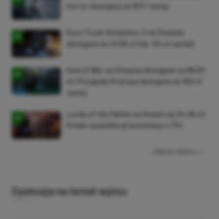
horror dostępny aż 87% taniej
Euro Truck Simulator 2 na Steama
dostępne za 47,26 zł (ok. 30 zł taniej)
God of War na Steama dostępne za 69,63
zł! Przygody Kratosa dostępne aż 150 zł
taniej
Lords of the Fallen na Steam za 34,36 zł!
Polski soulslike przeceniony o 71%
ZOBACZ WIĘCEJ
Dyskusja na temat wpisu