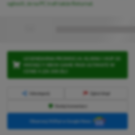
ogłosili, że na PC trafi także Returnal.
■
■■■■■■■■■■■■■■■■■
LEGENDARNA PROMOCJA: KLIKNIJ I KUP 20
MIESIĘCY XBOX GAME PASS ULTIMATE W
CENIE 4 (ZA 300 ZŁ)!
Udostępnij
Zgłoś błąd
Dodaj komentarz
Obserwuj XGP.pl w Google News