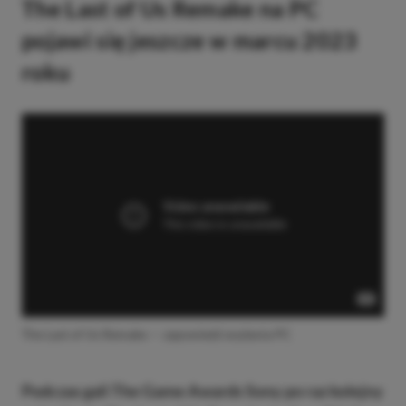
The Last of Us Remake na PC
pojawi się jeszcze w marcu 2023
roku
The Last of Us Remake — zapowiedź wydania PC
Podczas gali The Game Awards Sony po raz kolejny