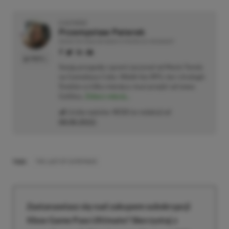
O AUTORZE
Przemysław Paterek
REDAKTOR DZIAŁÓW NEWSY & PROMOCJE | RECENZENT
PROFIL
Swoją przygodę z grami zaczynał od Mario Tennis
na Gameboya Color. Wielki fan RPG-ów i strategii.
Średnio co kilka miesięcy musi przejść od nowa
Gothica.
Zobacz więcej...
Liczba wpisów:
4533
(w redakcji od
08.08.2022
)
TAGI:
THE LAST OF US REMAKE
Zastanawiasz się nad zakupem subskrypcji
Xbox Game Pass Ultimate? Skorzystaj z