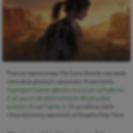
Podczas tegorocznego The Game Awards naprawdę
nie brakuje głośnych zapowiedzi! Przed chwilą
Supergiant Games ogłosiło, że pracuje na Hadesem
2
, a
Capcom zdradziło wreszcie oficjalną datę
premiery Street Fighter 6
. Otrzymaliśmy także
niespodziewaną zapowiedź od Naughty Dog i Sony.