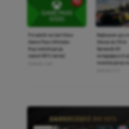
Poradnik na tani Xbox
Najlepsze gry n
Game Pass Ultimate.
Xboxa do 35 zł.
Kup subskrypcję
Sprawdź 20
nawet 80% taniej!
wciągających g
rewelacyjnej c
26.06, 11:03
16.03, 17:17