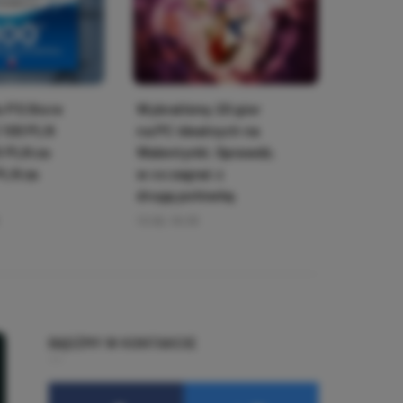
o PS Store
Wybraliśmy 20 gier
! 100 PLN
na PC idealnych na
0 PLN za
Walentynki. Sprawdź,
PLN za
w co zagrać z
drugą połówką
13.02, 19:33
BĄDŹMY W KONTAKCIE