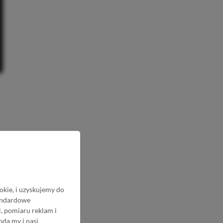
okie, i uzyskujemy do
tandardowe
, pomiaru reklam i
odą my i nasi