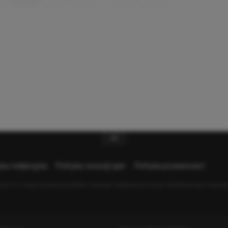
yka redakcyjna
Polityka recenzji gier
Polityka prywatności
y m.in. newsy, artykuły, poradniki, recenzje i najlepsze promocje. Wszelkie znaki towarow