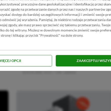
orzystywać precyzyjne dane geolokalizacyjne i identyfikację przez ska
wyrazić zgodę na przetwarzanie danych przez nas i naszych partnerów zg
uzyskać dostęp do bardziej szczegółowych informacji i zmienić swoje pre
b odmówić jej wyrażenia.
Pamiętaj, że niektóre rodzaje przetwarzania 
jej zgody, ale masz prawo sprzeciwić się takiemu przetwarzaniu. Twoje
ylko do tej witryny. Możesz w dowolnym momencie zmienić swoje prefere
 stronę i klikając przycisk "Prywatność" na dole strony.
Category
Promocje
Promocja: Podstawowa wersja
Dying Light 2 od 139 zł, edycja
WIĘCEJ OPCJI
ZAAKCEPTUJ WSZY
e
kolekcjonerska za 599 zł
22.04.2022, 10:31
1 min. czytania