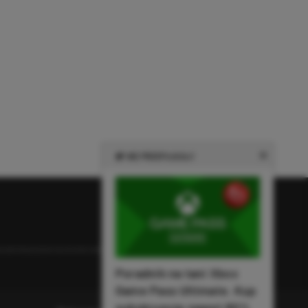
NIE PRZEPŁACAJ!
e zamieszczone na stronie należą do ich prawowitych właścicieli.
Poradnik na tani Xbox
Game Pass Ultimate. Kup
subskrypcję nawet 80%