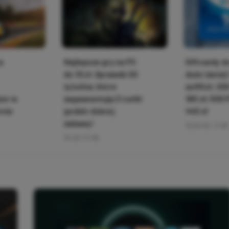
a
Najlepsze gry na PC
Giftcardy d
do 10 zł. Sprawdź 20
dużo taniej
tytułów, które
za 89 zł, 20
ier w
zagwarantują Ci setki
180 zł, 500 
enie
godzin dobrej
440 zł
zabawy!
26.02, 11:58
16.03, 17:08