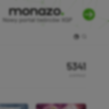
5341
publikacji