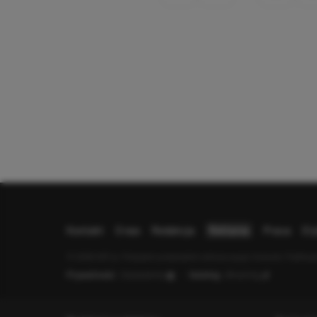
Kontakt
O nas
Redakcja
Reklama
Praca
Et
© 2026 XGP.pl. Motywem przewodnim witryny są gry i konsole. Publikujem
Prywatność:
Ustawienia
Hosting:
dhosting