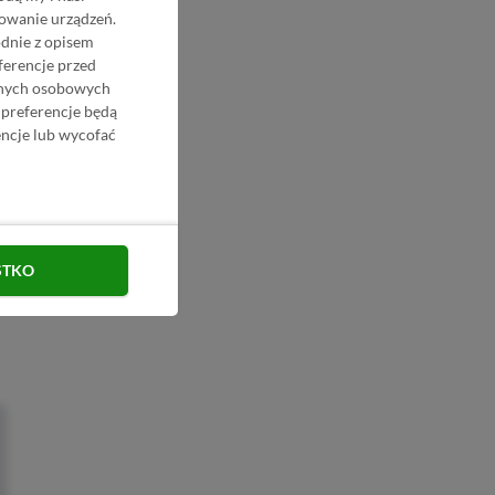
nowanie urządzeń.
odnie z opisem
ferencje przed
danych osobowych
 preferencje będą
ncje lub wycofać
STKO