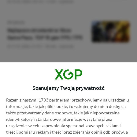
14.01.2023, 20:14
4 min. czytania
Category
Artykuły
Najlepsze strzelanki w Xbox
Game Pass. TOP 15 gier FPS i TPS
11.12.2022, 21:51
18 min. czytania
Category
Artykuły
Dolby Atmos na konsolach Xbox —
co to jest i czy warto kupić
Szanujemy Twoją prywatność
aplikację dla słuchawek?
11.04.2022, 15:20
3 min. czytania
Razem z naszymi 1733 partnerami przechowujemy na urządzeniu
informacje, takie jak pliki cookie, i uzyskujemy do nich dostęp, a
także przetwarzamy dane osobowe, takie jak niepowtarzalne
Category
Artykuły
identyfikatory i standardowe informacje wysyłane przez
urządzenie, w celu zapewniania spersonalizowanych reklam i
Jaką kierownicę do Xbox One i
treści, pomiaru reklam i treści oraz zbierania opinii odbiorców, a
Xbox Series X|S kupić? 10