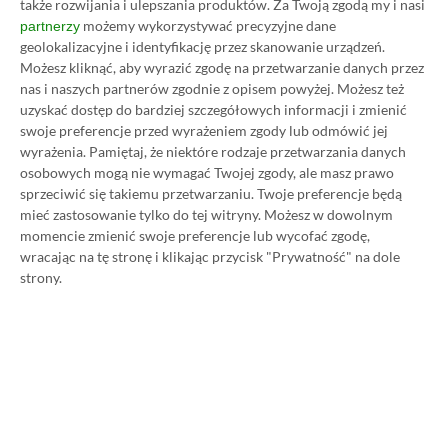
także rozwijania i ulepszania produktów.
Za Twoją zgodą my i nasi
najlepszych modeli w różnych
możemy wykorzystywać precyzyjne dane
partnerzy
cenach
geolokalizacyjne i identyfikację przez skanowanie urządzeń.
Możesz kliknąć, aby wyrazić zgodę na przetwarzanie danych przez
14.01.2023, 20:16
18 min. czytania
nas i naszych partnerów zgodnie z opisem powyżej. Możesz też
uzyskać dostęp do bardziej szczegółowych informacji i zmienić
swoje preferencje przed wyrażeniem zgody lub odmówić jej
Category
Artykuły
wyrażenia.
Pamiętaj, że niektóre rodzaje przetwarzania danych
3 najlepsze gry imprezowe w
osobowych mogą nie wymagać Twojej zgody, ale masz prawo
Xbox Game Pass
sprzeciwić się takiemu przetwarzaniu. Twoje preferencje będą
mieć zastosowanie tylko do tej witryny. Możesz w dowolnym
26.08.2023, 18:06
3 min. czytania
momencie zmienić swoje preferencje lub wycofać zgodę,
wracając na tę stronę i klikając przycisk "Prywatność" na dole
strony.
Category
Artykuły
Jaka myszka do laptopa? Ranking
15 najlepszych modeli
14.01.2023, 20:18
22 min. czytania
Category
Artykuły