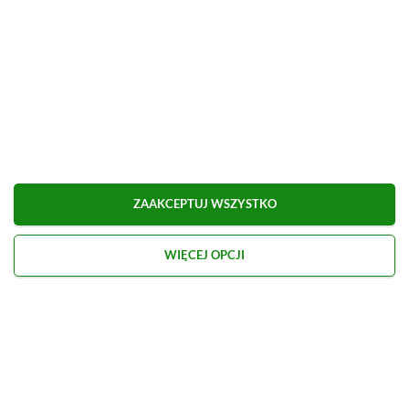
ZAAKCEPTUJ WSZYSTKO
WIĘCEJ OPCJI
Kontakt
O nas
Redakcja
Reklama
Praca
Etyka redakcyjna
Polityka recenzji gier