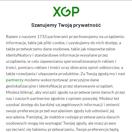
Category
Newsy
Aż 12 gier za darmo na Nintendo
Szanujemy Twoją prywatność
Switch! Polska firma rozpieszcza
Razem z naszymi 1733 partnerami przechowujemy na urządzeniu
graczy z okazji Świąt Bożego
informacje, takie jak pliki cookie, i uzyskujemy do nich dostęp, a
Narodzenia
także przetwarzamy dane osobowe, takie jak niepowtarzalne
07.12.2023, 21:10
1 min. czytania
identyfikatory i standardowe informacje wysyłane przez
urządzenie, w celu zapewniania spersonalizowanych reklam i
treści, pomiaru reklam i treści oraz zbierania opinii odbiorców, a
Category
Newsy
także rozwijania i ulepszania produktów.
Za Twoją zgodą my i nasi
możemy wykorzystywać precyzyjne dane
partnerzy
Największe growe wydarzenie
geolokalizacyjne i identyfikację przez skanowanie urządzeń.
roku już dzisiaj! Sprawdź, gdzie i
Możesz kliknąć, aby wyrazić zgodę na przetwarzanie danych przez
o której godzinie obejrzeć The
nas i naszych partnerów zgodnie z opisem powyżej. Możesz też
Game Awards 2023
uzyskać dostęp do bardziej szczegółowych informacji i zmienić
swoje preferencje przed wyrażeniem zgody lub odmówić jej
07.12.2023, 19:07
1 min. czytania
wyrażenia.
Pamiętaj, że niektóre rodzaje przetwarzania danych
osobowych mogą nie wymagać Twojej zgody, ale masz prawo
sprzeciwić się takiemu przetwarzaniu. Twoje preferencje będą
Category
Newsy