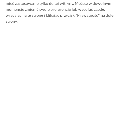
mieć zastosowanie tylko do tej witryny. Możesz w dowolnym
GTA 6 z 3 rekordami Guinnessa!
momencie zmienić swoje preferencje lub wycofać zgodę,
Niesamowite osiągniecie
wracając na tę stronę i klikając przycisk "Prywatność" na dole
Rockstar Games
strony.
06.12.2023, 19:13
1 min. czytania
Category
Newsy
Kolejna ciekawa gra zmierza do
Xbox Game Pass! Usługa
wzbogaci się o niezwykle uroczy
tytuł
06.12.2023, 17:34
1 min. czytania
Category
Newsy
Deweloperzy wściekli po wycieku
zwiastuna GTA 6! „To jest k***a do
bani!”