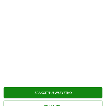
Polski soulslike przeceniony o 71%
ZOBACZ WIĘCEJ
ZAAKCEPTUJ WSZYSTKO
WIĘCEJ OPCJI