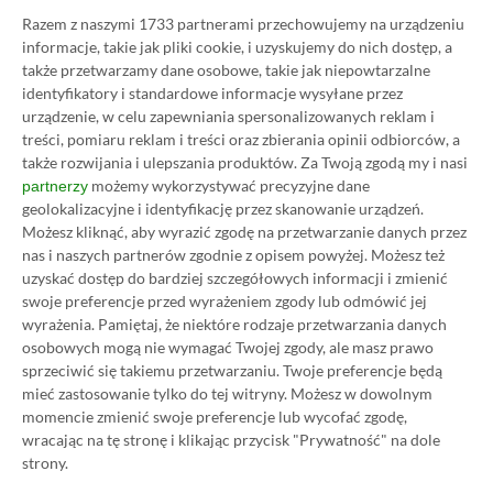
Category
Newsy
Razem z naszymi 1733 partnerami przechowujemy na urządzeniu
Sześć gier już wkrótce zniknie z
informacje, takie jak pliki cookie, i uzyskujemy do nich dostęp, a
Xbox Game Pass – DiRT 4,
także przetwarzamy dane osobowe, takie jak niepowtarzalne
Oxenfree i więcej
identyfikatory i standardowe informacje wysyłane przez
urządzenie, w celu zapewniania spersonalizowanych reklam i
17.02.2021, 20:37
1 min. czytania
treści, pomiaru reklam i treści oraz zbierania opinii odbiorców, a
także rozwijania i ulepszania produktów.
Za Twoją zgodą my i nasi
możemy wykorzystywać precyzyjne dane
partnerzy
Category
Artykuły
geolokalizacyjne i identyfikację przez skanowanie urządzeń.
Najlepsze gry na 2 osoby w Xbox
Możesz kliknąć, aby wyrazić zgodę na przetwarzanie danych przez
Game Pass – TOP 12 tytułów do
nas i naszych partnerów zgodnie z opisem powyżej. Możesz też
kooperacji
uzyskać dostęp do bardziej szczegółowych informacji i zmienić
swoje preferencje przed wyrażeniem zgody lub odmówić jej
23.01.2024, 19:48
9 min. czytania
wyrażenia.
Pamiętaj, że niektóre rodzaje przetwarzania danych
osobowych mogą nie wymagać Twojej zgody, ale masz prawo
sprzeciwić się takiemu przetwarzaniu. Twoje preferencje będą
Category
Promocje
mieć zastosowanie tylko do tej witryny. Możesz w dowolnym
Xbox Game Pass Ultimate na 3
momencie zmienić swoje preferencje lub wycofać zgodę,
miesiące za 150 zł w Morele.net (9
wracając na tę stronę i klikając przycisk "Prywatność" na dole
strony.
zł taniej)