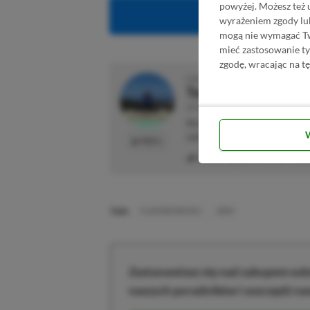
powyżej. Możesz też 
Obserwuj XG
wyrażeniem zgody lu
mogą nie wymagać Two
mieć zastosowanie t
zgodę, wracając na tę
O AUTORZE
Tomasz Alicki
AUTOR
Wychowany na konsolach weteran
spędza w World of Warcraft lub 
PROFIL
Liczba wpisów:
279
(w redak
TAGI:
PLAYSTATION VR 2
SONY
Zastanawiasz się nad zakupem subs
naszych poradników i oszczędź na