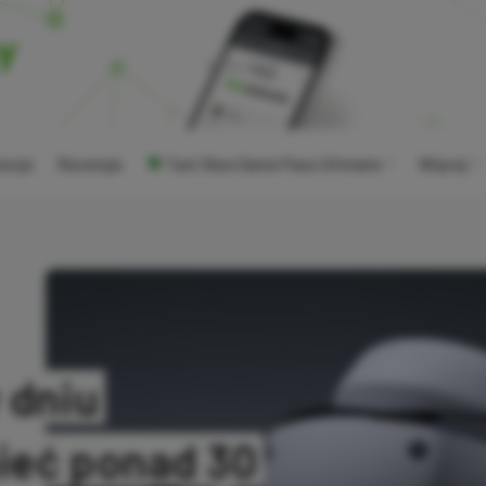
ocje
Recenzje
Tani Xbox Game Pass Ultimate
Więcej
 dniu
ieć ponad 30