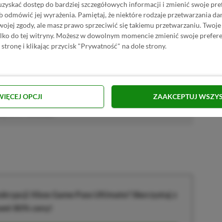
uzyskać dostęp do bardziej szczegółowych informacji i zmienić swoje pre
P.pl w Google News
b odmówić jej wyrażenia.
Pamiętaj, że niektóre rodzaje przetwarzania 
jej zgody, ale masz prawo sprzeciwić się takiemu przetwarzaniu. Twoje
ylko do tej witryny. Możesz w dowolnym momencie zmienić swoje prefere
 stronę i klikając przycisk "Prywatność" na dole strony.
 Call of Duty. Fan esportu i dobrej książki. Wolne chwile
WIĘCEJ OPCJI
ZAAKCEPTUJ WSZY
Path of Exile.
cji od
17.10.2022
)
krypcji Xbox Game Pass Ultimate? Skorzystaj z
wet 80% ceny!