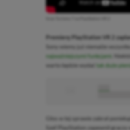
Gran Turismo 7 na PlayStation VR 2
Premierę PlayStation VR 2 zapl
Sony wiemy już niemalże wszystko
najważniejszymi funkcjami
. Niekt
warto będzie wydać
tak duże pien
■
■■■■■
■■■■■■■■■■■
Głos w tej sprawie zabrał poniek
Szef PlayStation zapewnił graczy 