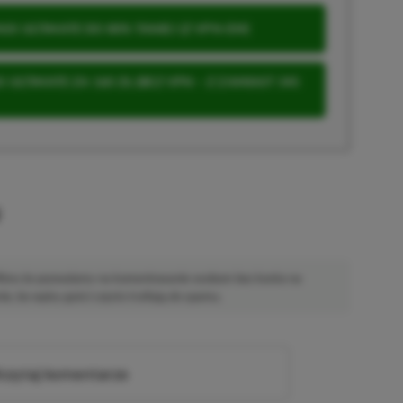
S ULTIMATE DO 80% TANIEJ (Z VPN-EM)
 ULTIMATE ZA 160 ZŁ (BEZ VPN – Z ZAMIAST 345
u
 Mimo że pozwalamy na komentowanie osobom bez konta na
ie, bo wpisy gości często trafiają do spamu.
zytaj komentarze