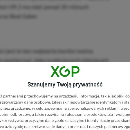
tion VR 2 ma mieć ponad 30 różnych
raz Beat Saber.
ci jest to bez wątpienia bardzo ważna
o wystarczyć, żeby w pierwszych miesiącach
 PSVR 2.
Szanujemy Twoją prywatność
KNIJ I KUP 20 MIESIĘCY XBOX GAME PASS
ZŁ)!
 partnerami przechowujemy na urządzeniu informacje, takie jak pliki co
 przetwarzamy dane osobowe, takie jak niepowtarzalne identyfikatory i s
przez urządzenie, w celu zapewniania spersonalizowanych reklam i treści
 opinii odbiorców, a także rozwijania i ulepszania produktów.
Za Twoją zg
Dodaj komentarz
Zgłoś błąd
orzystywać precyzyjne dane geolokalizacyjne i identyfikację przez ska
wyrazić zgodę na przetwarzanie danych przez nas i naszych partnerów zg