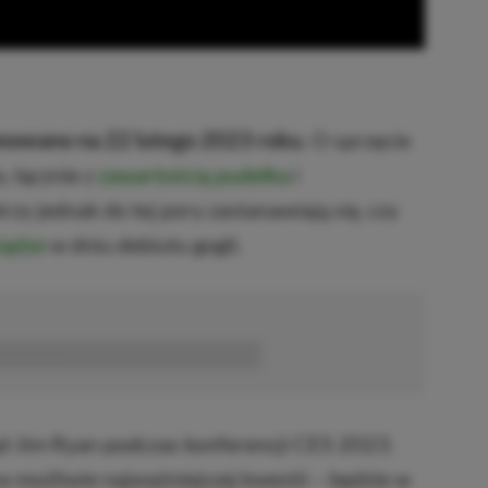
anowano na 22 lutego 2023 roku.
O sprzęcie
, łącznie z
zawartością pudełka
i
órzy jednak do tej pory zastanawiają się, czy
iądze
w dniu debiutu gogli.
■■■■■■
ąd Jim Ryan podczas konferencji CES 2023.
w możliwie najważniejszej kwestii – będzie w