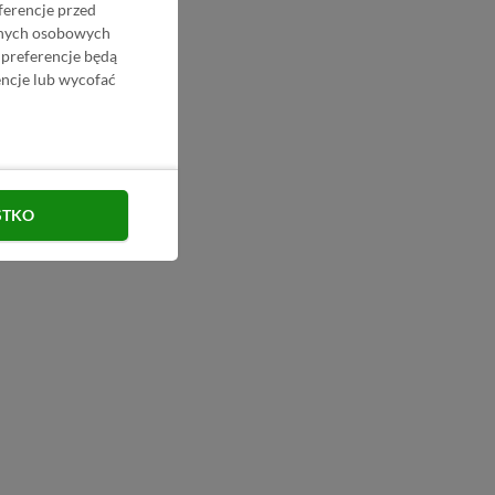
ferencje przed
danych osobowych
 preferencje będą
ncje lub wycofać
STKO