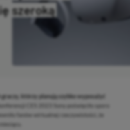
się szeroką
OPIOWANO
graczy, którzy planują szybko wyposażyć
onferencji CES 2023 Sony poświęciło sporo
niło fanów wirtualnej rzeczywistości, że
miesiącu.