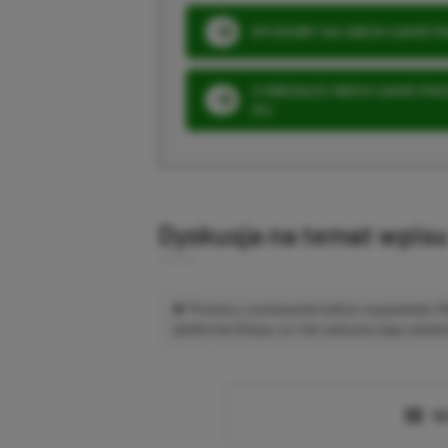
SPOSOBY NA XBOX GAME PAS
3 MIESIĄCE XBOX GAME PASS
ZŁ)
Dyskusja na temat wpis
Prosimy o zachowanie kultury wypowiedzi.
platformie Disqus, to i tak zalecamy jego założen
Wc