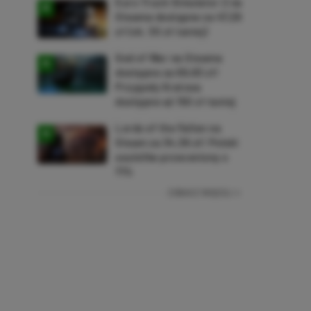
Euro Truck Simulator 2 na
Steama dostępne za 47,26
zł (ok. 30 zł taniej)
God of War na Steama
dostępne za 69,63 zł!
Przygody Kratosa
dostępne aż 150 zł taniej
Lords of the Fallen na
Steam za 34,36 zł! Polski
soulslike przeceniony o
71%
ZOBACZ WIĘCEJ