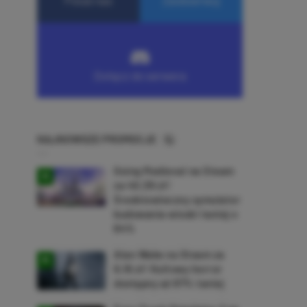
NAJNOWSZE PROMOCJE
Going Medieval na Steam
za 40,39 zł!
Średniowieczny symulator
budowania wioski taniej o
64%
Alan Wake na Steam za
9,16 zł! Kultowy horror
dostępny aż 87% taniej