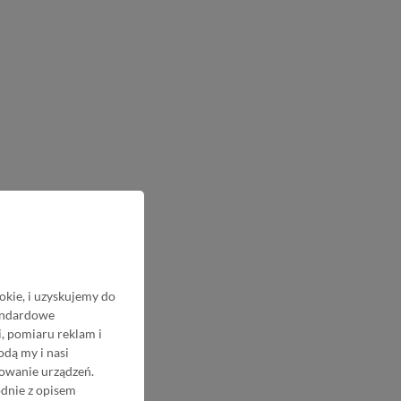
okie, i uzyskujemy do
tandardowe
, pomiaru reklam i
odą my i nasi
nowanie urządzeń.
odnie z opisem