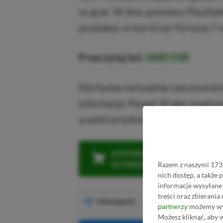
co grać. W dniu premiery PlaySta
produkcji, w tym Gran Turismo 7 o
Przeczytaj też:
AMD FSR
Dla fanów wirtualnej rzeczywistoś
informacja. Ponad 30 gier powinn
w pełni przetestować możliwości
LEGENDARNA PROMOCJA: KLI
ULTIMATE W CENIE 4 (ZA 300 
Razem z naszymi 1733
nich dostęp, a także
informacje wysyłane 
treści oraz zbierania
Udostępnij
możemy wyk
partnerzy
Możesz kliknąć, aby 