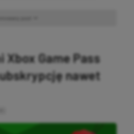
omowany post
ni Xbox Game Pass
subskrypcję nawet
INK
SKOPIOWANO