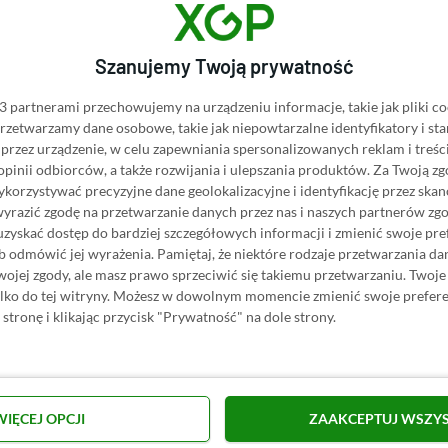
Category
Newsy
Szanujemy Twoją prywatność
PS Now na maj 2022. 3 ciekawe gry
 partnerami przechowujemy na urządzeniu informacje, takie jak pliki co
trafiają do oferty
 przetwarzamy dane osobowe, takie jak niepowtarzalne identyfikatory i s
przez urządzenie, w celu zapewniania spersonalizowanych reklam i treści
02.05.2022, 21:31
1 min. czytania
 opinii odbiorców, a także rozwijania i ulepszania produktów.
Za Twoją zg
orzystywać precyzyjne dane geolokalizacyjne i identyfikację przez ska
wyrazić zgodę na przetwarzanie danych przez nas i naszych partnerów zg
uzyskać dostęp do bardziej szczegółowych informacji i zmienić swoje pre
b odmówić jej wyrażenia.
Pamiętaj, że niektóre rodzaje przetwarzania 
jej zgody, ale masz prawo sprzeciwić się takiemu przetwarzaniu. Twoje
ylko do tej witryny. Możesz w dowolnym momencie zmienić swoje prefere
 stronę i klikając przycisk "Prywatność" na dole strony.
WIĘCEJ OPCJI
ZAAKCEPTUJ WSZY