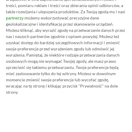
28.04.2022, 19:39
1 min. czytania
treści, pomiaru reklam i treści oraz zbierania opinii odbiorców, a
także rozwijania i ulepszania produktów.
Za Twoją zgodą my i nasi
możemy wykorzystywać precyzyjne dane
partnerzy
geolokalizacyjne i identyfikację przez skanowanie urządzeń.
Category
Newsy
Możesz kliknąć, aby wyrazić zgodę na przetwarzanie danych przez
Just Die Already i Paradigm za
nas i naszych partnerów zgodnie z opisem powyżej. Możesz też
darmo w Epic Games Store
uzyskać dostęp do bardziej szczegółowych informacji i zmienić
28.04.2022, 17:22
1 min. czytania
swoje preferencje przed wyrażeniem zgody lub odmówić jej
wyrażenia.
Pamiętaj, że niektóre rodzaje przetwarzania danych
osobowych mogą nie wymagać Twojej zgody, ale masz prawo
sprzeciwić się takiemu przetwarzaniu. Twoje preferencje będą
Category
Newsy
mieć zastosowanie tylko do tej witryny. Możesz w dowolnym
Konferencja Xbox & Bethesda
momencie zmienić swoje preferencje lub wycofać zgodę,
Games Showcase zapowiedziana.
wracając na tę stronę i klikając przycisk "Prywatność" na dole
Zobaczymy nowe gry
strony.
28.04.2022, 15:47
1 min. czytania
Category
Newsy
Cheaterzy w Call of Duty od teraz