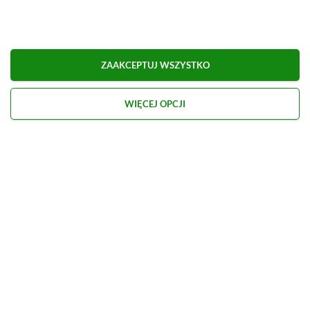
ZAAKCEPTUJ WSZYSTKO
Kontakt
O nas
Redakcja
Reklama
Praca
WIĘCEJ OPCJI
Etyka redakcyjna
Polityka recenzji gier
Polityka prywatności
© 2026 XGP.pl. Motywem przewodnim witryny są gry i konsole. Publikujemy m.in.
newsy, artykuły, poradniki, recenzje i najlepsze promocje. Wszelkie znaki
towarowe zamieszczone na stronie należą do ich prawowitych właścicieli.
Prywatność:
Ustawienia
Hosting:
dhosting
Rankingi
Zestawienia
Kompendium
Polecamy
produktów
gier
wiedzy
PS5 czy Xbox