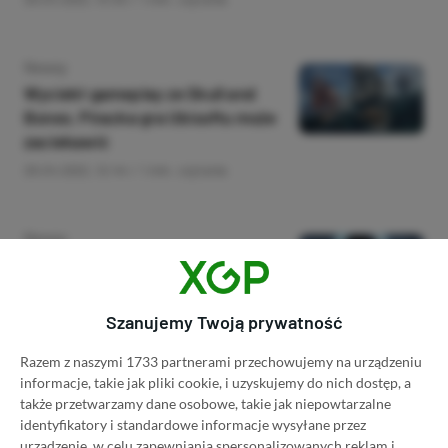
Category
Newsy
Wyciekł gameplay ze Skull and
Bones. Piracka gra Ubisoftu może
zaciekawić
29.04.2022, 12:44
1 min. czytania
Category
Newsy
Nadchodzący horror The Quary
będzie miał aż 186 zakończeń
29.04.2022, 11:53
1 min. czytania
Szanujemy Twoją prywatność
Razem z naszymi 1733 partnerami przechowujemy na urządzeniu
informacje, takie jak pliki cookie, i uzyskujemy do nich dostęp, a
Category
Newsy
także przetwarzamy dane osobowe, takie jak niepowtarzalne
NBA 2K22 niespodziewanie ląduje
identyfikatory i standardowe informacje wysyłane przez
w Xbox Game Pass
urządzenie, w celu zapewniania spersonalizowanych reklam i