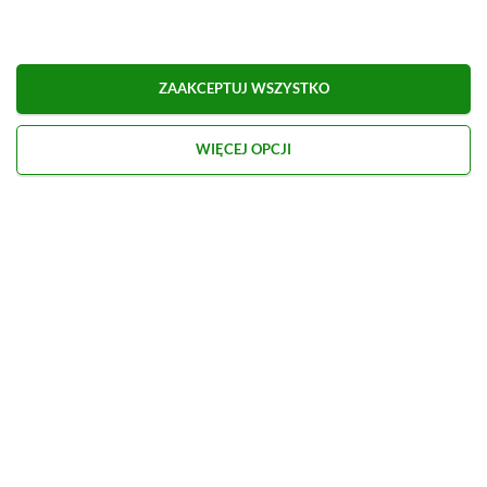
ZAAKCEPTUJ WSZYSTKO
Kontakt
O nas
Redakcja
Reklama
Praca
WIĘCEJ OPCJI
Etyka redakcyjna
Polityka recenzji gier
Polityka prywatności
© 2026 XGP.pl. Motywem przewodnim witryny są gry i konsole. Publikujemy m.in.
newsy, artykuły, poradniki, recenzje i najlepsze promocje. Wszelkie znaki
towarowe zamieszczone na stronie należą do ich prawowitych właścicieli.
Prywatność:
Ustawienia
Hosting:
dhosting
Rankingi
Zestawienia
Kompendium
Polecamy
produktów
gier
wiedzy
PS5 czy Xbox
Series X