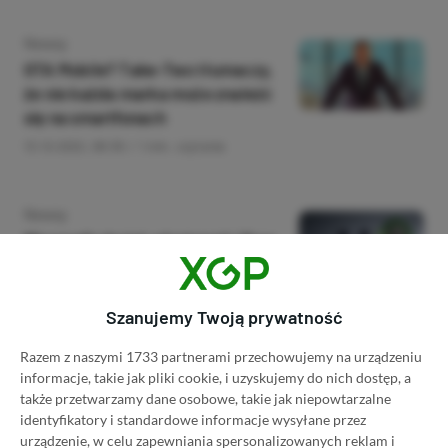
Category
Newsy
GTA Mobile? Take-Two tłumaczy,
że nie każda marka może znaleźć
się na smartfonach
13.10.2022, 08:55
1 min. czytania
Category
Newsy
Microsoft chciał udostępnić Xbox
Game Pass na konsolach
PlayStation, ale Sony się nie
zgodziło
Szanujemy Twoją prywatność
12.10.2022, 20:14
1 min. czytania
Razem z naszymi 1733 partnerami przechowujemy na urządzeniu
informacje, takie jak pliki cookie, i uzyskujemy do nich dostęp, a
także przetwarzamy dane osobowe, takie jak niepowtarzalne
Category
Newsy
identyfikatory i standardowe informacje wysyłane przez
Demon’s Souls Remake trafi na PC
urządzenie, w celu zapewniania spersonalizowanych reklam i