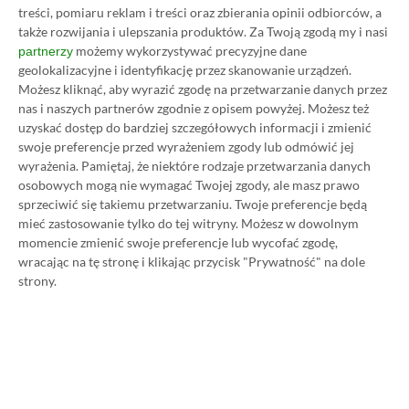
i PS4? W kodzie gry odnaleziono
treści, pomiaru reklam i treści oraz zbierania opinii odbiorców, a
bardzo ciekawe wzmianki
także rozwijania i ulepszania produktów.
Za Twoją zgodą my i nasi
możemy wykorzystywać precyzyjne dane
partnerzy
12.10.2022, 18:57
1 min. czytania
geolokalizacyjne i identyfikację przez skanowanie urządzeń.
Możesz kliknąć, aby wyrazić zgodę na przetwarzanie danych przez
nas i naszych partnerów zgodnie z opisem powyżej. Możesz też
Category
Newsy
uzyskać dostęp do bardziej szczegółowych informacji i zmienić
Gry w PS Plus Premium i Extra na
swoje preferencje przed wyrażeniem zgody lub odmówić jej
październik 2022 oficjalnie! Do
wyrażenia.
Pamiętaj, że niektóre rodzaje przetwarzania danych
osobowych mogą nie wymagać Twojej zgody, ale masz prawo
katalogu zmierzają mocne
sprzeciwić się takiemu przetwarzaniu. Twoje preferencje będą
produkcje
mieć zastosowanie tylko do tej witryny. Możesz w dowolnym
12.10.2022, 17:53
1 min. czytania
momencie zmienić swoje preferencje lub wycofać zgodę,
wracając na tę stronę i klikając przycisk "Prywatność" na dole
strony.
Category
Newsy
Pudełkowa wersja Cuphead trafi
na rynek już niedługo
12.10.2022, 17:47
1 min. czytania