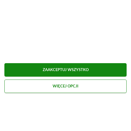
Kontakt
O nas
Redakcja
Reklama
Praca
ZAAKCEPTUJ WSZYSTKO
Etyka redakcyjna
Polityka recenzji gier
Polityka prywatności
WIĘCEJ OPCJI
© 2026 XGP.pl. Motywem przewodnim witryny są gry i konsole. Publikujemy m.in.
newsy, artykuły, poradniki, recenzje i najlepsze promocje. Wszelkie znaki
towarowe zamieszczone na stronie należą do ich prawowitych właścicieli.
Prywatność:
Ustawienia
Hosting:
dhosting