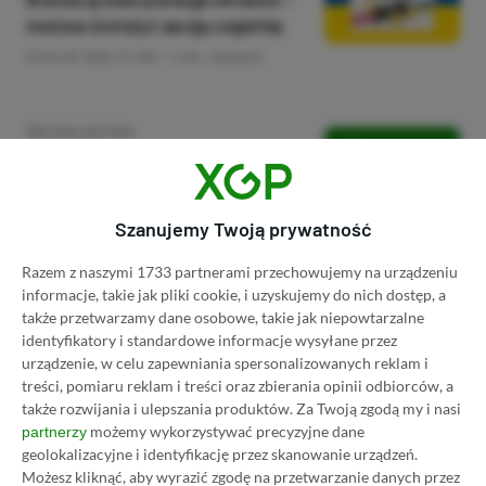
możesz dołożyć swoją cegiełkę
04.03.2022, 01:00
1 min. czytania
Category
Sprawy portalu
[REKRUTACJA] Poszukujemy
redaktorów XGP.pl
03.02.2022, 11:40
5 min. czytania
Szanujemy Twoją prywatność
Razem z naszymi 1733 partnerami przechowujemy na urządzeniu
Category
Sprawy portalu
informacje, takie jak pliki cookie, i uzyskujemy do nich dostęp, a
Wesołych Świąt!
także przetwarzamy dane osobowe, takie jak niepowtarzalne
identyfikatory i standardowe informacje wysyłane przez
24.12.2021, 13:01
1 min. czytania
urządzenie, w celu zapewniania spersonalizowanych reklam i
treści, pomiaru reklam i treści oraz zbierania opinii odbiorców, a
także rozwijania i ulepszania produktów.
Za Twoją zgodą my i nasi
możemy wykorzystywać precyzyjne dane
partnerzy
Category
Sprawy portalu
geolokalizacyjne i identyfikację przez skanowanie urządzeń.
Pomóż nam stworzyć bazę gier z
Możesz kliknąć, aby wyrazić zgodę na przetwarzanie danych przez