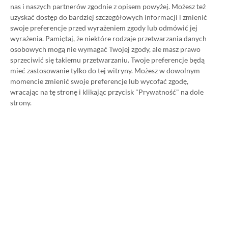
Xbox Game Pass w polskiej wersji
nas i naszych partnerów zgodnie z opisem powyżej. Możesz też
uzyskać dostęp do bardziej szczegółowych informacji i zmienić
językowej!
swoje preferencje przed wyrażeniem zgody lub odmówić jej
21.06.2021, 12:41
1 min. czytania
wyrażenia.
Pamiętaj, że niektóre rodzaje przetwarzania danych
osobowych mogą nie wymagać Twojej zgody, ale masz prawo
sprzeciwić się takiemu przetwarzaniu. Twoje preferencje będą
Category
Sprawy portalu
mieć zastosowanie tylko do tej witryny. Możesz w dowolnym
Prośba dla naszych czytelników +
momencie zmienić swoje preferencje lub wycofać zgodę,
wracając na tę stronę i klikając przycisk "Prywatność" na dole
ankieta
strony.
16.12.2023, 10:24
1 min. czytania
1
2
3
BĄDŹMY W KONTAKCIE