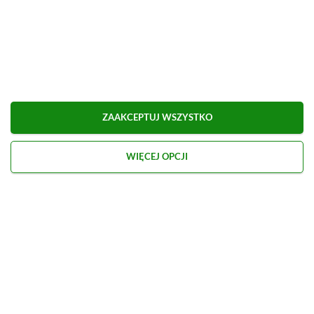
ZAAKCEPTUJ WSZYSTKO
WIĘCEJ OPCJI
Kontakt
O nas
Redakcja
Reklama
Praca
Etyka redakcyjna
Polityka recenzji gier
Polityka prywatności