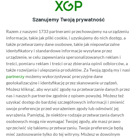
Category
Artykuły
Najlepsze gry offline. TOP 10
Szanujemy Twoją prywatność
świetnych tytułów, które nie
wymagają internetu
Razem z naszymi 1733 partnerami przechowujemy na urządzeniu
informacje, takie jak pliki cookie, i uzyskujemy do nich dostęp, a
30.11.2023, 20:49
11 min. czytania
także przetwarzamy dane osobowe, takie jak niepowtarzalne
identyfikatory i standardowe informacje wysyłane przez
urządzenie, w celu zapewniania spersonalizowanych reklam i
Category
Artykuły
treści, pomiaru reklam i treści oraz zbierania opinii odbiorców, a
Najlepsze gry multiplayer na
także rozwijania i ulepszania produktów.
Za Twoją zgodą my i nasi
telefon. TOP 10 wieloosobowych
możemy wykorzystywać precyzyjne dane
partnerzy
geolokalizacyjne i identyfikację przez skanowanie urządzeń.
produkcji na smartfony
Możesz kliknąć, aby wyrazić zgodę na przetwarzanie danych przez
11.11.2023, 13:39
9 min. czytania
nas i naszych partnerów zgodnie z opisem powyżej. Możesz też
uzyskać dostęp do bardziej szczegółowych informacji i zmienić
swoje preferencje przed wyrażeniem zgody lub odmówić jej
Category
Artykuły
wyrażenia.
Pamiętaj, że niektóre rodzaje przetwarzania danych
Najtańsze gry na Steam, które
osobowych mogą nie wymagać Twojej zgody, ale masz prawo
sprzeciwić się takiemu przetwarzaniu. Twoje preferencje będą
warto ograć. TOP 10 najlepszych
mieć zastosowanie tylko do tej witryny. Możesz w dowolnym
tanich produkcji z platformy Valve