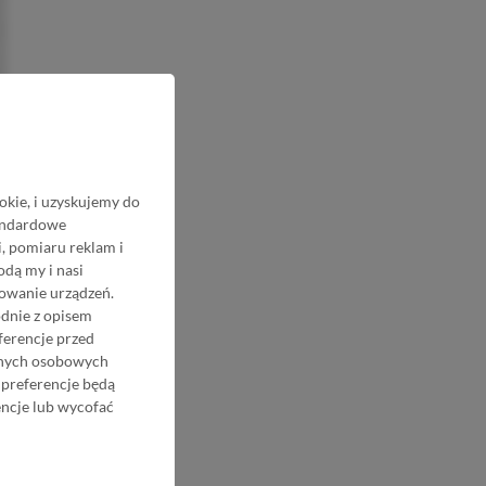
okie, i uzyskujemy do
tandardowe
, pomiaru reklam i
odą my i nasi
nowanie urządzeń.
odnie z opisem
ferencje przed
danych osobowych
 preferencje będą
ncje lub wycofać