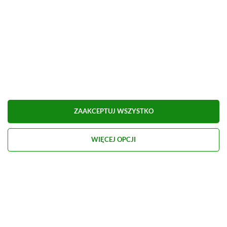
ZAAKCEPTUJ WSZYSTKO
WIĘCEJ OPCJI
Kontakt
O nas
Redakcja
Reklama
Praca
Etyka redakcyjna
Polityka recenzji gier
Polityka prywatności
© 2026 XGP.pl. Motywem przewodnim witryny są gry i konsole. Publikujemy m.in.