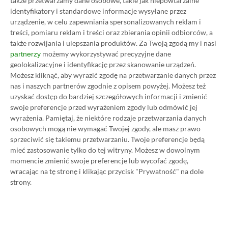
także przetwarzamy dane osobowe, takie jak niepowtarzalne
identyfikatory i standardowe informacje wysyłane przez
Category
Newsy
urządzenie, w celu zapewniania spersonalizowanych reklam i
[Akt.] FAR: Changing Tides od
treści, pomiaru reklam i treści oraz zbierania opinii odbiorców, a
także rozwijania i ulepszania produktów.
Za Twoją zgodą my i nasi
dzisiaj w Xbox Game Pass,
możemy wykorzystywać precyzyjne dane
partnerzy
Titanfall znika z subskrypcji
geolokalizacyjne i identyfikację przez skanowanie urządzeń.
01.03.2022, 18:51
1 min. czytania
Możesz kliknąć, aby wyrazić zgodę na przetwarzanie danych przez
nas i naszych partnerów zgodnie z opisem powyżej. Możesz też
uzyskać dostęp do bardziej szczegółowych informacji i zmienić
Category
Newsy
swoje preferencje przed wyrażeniem zgody lub odmówić jej
wyrażenia.
Pamiętaj, że niektóre rodzaje przetwarzania danych
PAC-MAN Museum+ trafi do Xbox
osobowych mogą nie wymagać Twojej zgody, ale masz prawo
Game Pass w dniu swojej
sprzeciwić się takiemu przetwarzaniu. Twoje preferencje będą
premiery. To pakiet 14 gier
mieć zastosowanie tylko do tej witryny. Możesz w dowolnym
28.02.2022, 16:59
1 min. czytania
momencie zmienić swoje preferencje lub wycofać zgodę,
wracając na tę stronę i klikając przycisk "Prywatność" na dole
strony.
Category
Newsy
Dwie pierwsze gry z marcowej
oferty Games with Gold