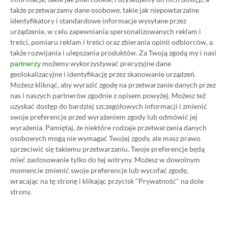
Category
Newsy
także przetwarzamy dane osobowe, takie jak niepowtarzalne
Cyberpunk 2077 – ogrom nowości
identyfikatory i standardowe informacje wysyłane przez
w aktualizacji 2.0 i DLC Widmo
urządzenie, w celu zapewniania spersonalizowanych reklam i
Wolności! CD Projekt RED
treści, pomiaru reklam i treści oraz zbierania opinii odbiorców, a
także rozwijania i ulepszania produktów.
Za Twoją zgodą my i nasi
zdradza szczegóły
możemy wykorzystywać precyzyjne dane
partnerzy
01.09.2023, 19:05
1 min. czytania
geolokalizacyjne i identyfikację przez skanowanie urządzeń.
Możesz kliknąć, aby wyrazić zgodę na przetwarzanie danych przez
nas i naszych partnerów zgodnie z opisem powyżej. Możesz też
Category
Promocje
uzyskać dostęp do bardziej szczegółowych informacji i zmienić
PlayStation 5 z trzema grami
swoje preferencje przed wyrażeniem zgody lub odmówić jej
wyrażenia.
Pamiętaj, że niektóre rodzaje przetwarzania danych
(FIFA 23, TLOU2, Ghost od
osobowych mogą nie wymagać Twojej zgody, ale masz prawo
Tsushima) w promocji za jedyne
sprzeciwić się takiemu przetwarzaniu. Twoje preferencje będą
2299 zł!
mieć zastosowanie tylko do tej witryny. Możesz w dowolnym
01.09.2023, 18:53
1 min. czytania
momencie zmienić swoje preferencje lub wycofać zgodę,
wracając na tę stronę i klikając przycisk "Prywatność" na dole
strony.
Category
Newsy
Lenovo Legion Go oficjalnie!