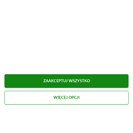
ZAAKCEPTUJ WSZYSTKO
WIĘCEJ OPCJI
Kontakt
O nas
Redakcja
Reklama
Praca
Etyka redakcyjna
Polityka recenzji gier
Polityka prywatności