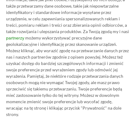
także przetwarzamy dane osobowe, takie jak niepowtarzalne
identyfikatory i standardowe informacje wysyłane przez
Category
Newsy
urządzenie, w celu zapewniania spersonalizowanych reklam i
Microsoft chce przekonać do siebie
treści, pomiaru reklam i treści oraz zbierania opinii odbiorców, a
także rozwijania i ulepszania produktów.
Za Twoją zgodą my i nasi
FTC. Wspólna reklama firmy i
możemy wykorzystywać precyzyjne dane
partnerzy
związków zawodowych
geolokalizacyjne i identyfikację przez skanowanie urządzeń.
09.01.2023, 18:18
1 min. czytania
Możesz kliknąć, aby wyrazić zgodę na przetwarzanie danych przez
nas i naszych partnerów zgodnie z opisem powyżej. Możesz też
uzyskać dostęp do bardziej szczegółowych informacji i zmienić
Category
Newsy
swoje preferencje przed wyrażeniem zgody lub odmówić jej
wyrażenia.
Pamiętaj, że niektóre rodzaje przetwarzania danych
Nowy zwiastun Forspoken.
osobowych mogą nie wymagać Twojej zgody, ale masz prawo
Square Enix przygotowuje graczy
sprzeciwić się takiemu przetwarzaniu. Twoje preferencje będą
na swoją głośną produkcję
mieć zastosowanie tylko do tej witryny. Możesz w dowolnym
09.01.2023, 17:30
1 min. czytania
momencie zmienić swoje preferencje lub wycofać zgodę,
wracając na tę stronę i klikając przycisk "Prywatność" na dole
strony.
Category
Newsy
NetEase przejmuje kolejne studio.