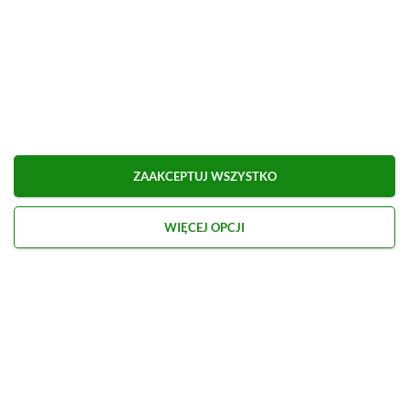
ZAAKCEPTUJ WSZYSTKO
WIĘCEJ OPCJI
Kontakt
O nas
Redakcja
Reklama
Praca
Etyka redakcyjna
Polityka recenzji gier
Polityka prywatności
© 2026 XGP.pl. Motywem przewodnim witryny są gry i konsole. Publikujemy m.in.
newsy, artykuły, poradniki, recenzje i najlepsze promocje. Wszelkie znaki
towarowe zamieszczone na stronie należą do ich prawowitych właścicieli.