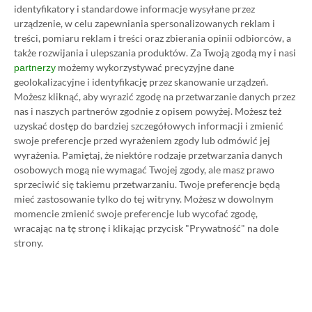
5. Nowe samochody, Cinco de
identyfikatory i standardowe informacje wysyłane przez
urządzenie, w celu zapewniania spersonalizowanych reklam i
Mayo w Meksyku i więcej
treści, pomiaru reklam i treści oraz zbierania opinii odbiorców, a
27.04.2022, 14:05
2 min. czytania
także rozwijania i ulepszania produktów.
Za Twoją zgodą my i nasi
możemy wykorzystywać precyzyjne dane
partnerzy
geolokalizacyjne i identyfikację przez skanowanie urządzeń.
Category
Newsy
Możesz kliknąć, aby wyrazić zgodę na przetwarzanie danych przez
Ponad 50 gier oznaczonych do
nas i naszych partnerów zgodnie z opisem powyżej. Możesz też
uzyskać dostęp do bardziej szczegółowych informacji i zmienić
usunięcia z PS Now. Zniknie m.in.
swoje preferencje przed wyrażeniem zgody lub odmówić jej
seria Metal Gear Solid
wyrażenia.
Pamiętaj, że niektóre rodzaje przetwarzania danych
27.04.2022, 12:55
1 min. czytania
osobowych mogą nie wymagać Twojej zgody, ale masz prawo
sprzeciwić się takiemu przetwarzaniu. Twoje preferencje będą
mieć zastosowanie tylko do tej witryny. Możesz w dowolnym
Category
Newsy
momencie zmienić swoje preferencje lub wycofać zgodę,
wracając na tę stronę i klikając przycisk "Prywatność" na dole
GTA: San Andreas – The Definitive
strony.
Edition wkrótce opuści Xbox
Game Pass
27.04.2022, 12:10
1 min. czytania