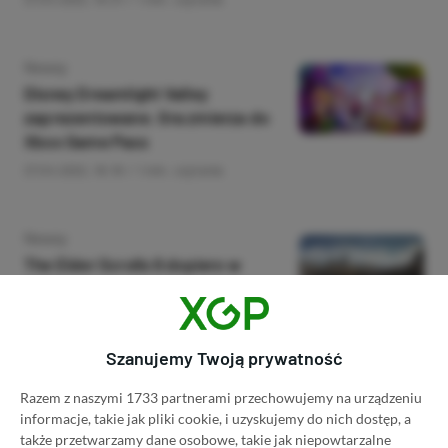
Category
Newsy
Disney Dreamlight Valley
zaprezentowane. Gra zmierza do
Xbox Game Pass
27.04.2022, 16:18
1 min. czytania
Category
Newsy
The Elder Scrolls 6 dopiero w
2026 roku, remastery serii Fallout
i TES. Plotki z obozu Bethesdy
27.04.2022, 14:46
1 min. czytania
Szanujemy Twoją prywatność
Razem z naszymi 1733 partnerami przechowujemy na urządzeniu
Category
Newsy
informacje, takie jak pliki cookie, i uzyskujemy do nich dostęp, a
Spora aktualizacja Forzy Horizon
także przetwarzamy dane osobowe, takie jak niepowtarzalne