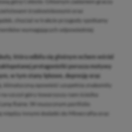
ułową górę Celeste. Głównym zadaniem graczy
ieczeństwami środowiskowymi oraz
adek, chociaż w trakcie przygody spotkamy
eciwników wymagających odpowiedniej
abuły, która odbiła się głośnym echem wśród
zakłopotanej protagonistki porusza motywy
ym, w tym stany lękowe, depresję oraz
, klimatyczną opowieść uzupełnia znakomity
na szczyt góry towarzyszy nam ścieżka
enę Raine. W muzycznym portfolio
ię między innymi dodatki do Minecrafta oraz