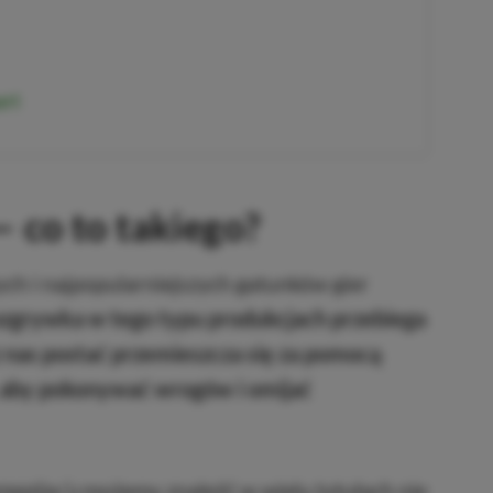
art
 co to takiego?
ych i najpopularniejszych gatunków gier
grywka w tego typu produkcjach przebiega
 nas postać przemieszcza się za pomocą
, aby pokonywać wrogów i omijać
meplay’u
możemy znaleźć w wielu tytułach nie