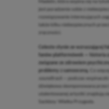
Madelin, która wspina się na tyt
jest poradzenie sobie z niebezp
rozwiązywanie interesujących zag
także kilku niebezpiecznych prz
zręczności.
Celeste słynie ze wzruszającej f
fanów platformówek — historia 
związane ze zdrowiem psychiczn
problemy z samooceną.
Co więcej
soundtrack
— podczas wspinaczki 
dźwiękowa skomponowana przez L
utalentowanej artystki znajdują s
Sackboy: Wielka Przygoda.