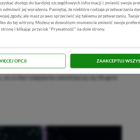
uzyskać dostęp do bardziej szczegółowych informacji i zmienić swoje pre
b odmówić jej wyrażenia.
Pamiętaj, że niektóre rodzaje przetwarzania 
jej zgody, ale masz prawo sprzeciwić się takiemu przetwarzaniu. Twoje
tformowe
ylko do tej witryny. Możesz w dowolnym momencie zmienić swoje prefere
 stronę i klikając przycisk "Prywatność" na dole strony.
mowe, czas przejść do zestawienia z
ego gatunku.
Nasza lista zawiera 13 tytułów
 podobne do siebie części Raymana) na PC i
WIĘCEJ OPCJI
ZAAKCEPTUJ WSZY
ałkowicie przypadkowa. Wszystkie propozycje
, za co bez wątpienia odwdzięczą się długimi