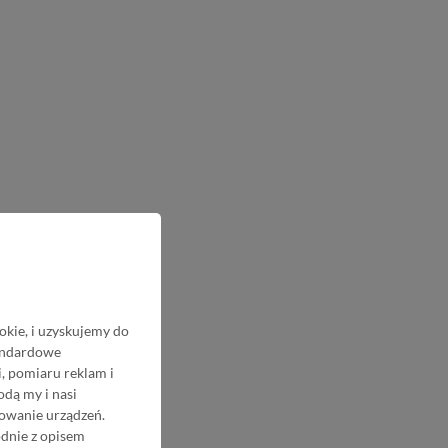
okie, i uzyskujemy do
tandardowe
, pomiaru reklam i
odą my i nasi
nowanie urządzeń.
odnie z opisem