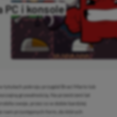
 PC i konsole
SKOPIOWANO
 w tytułach pokroju przygód Braci Mario lub
yczajną grywalnością. Na przestrzeni lat
robiła swoje, przez co w dobie bardziej
je nam przystępnych form, do których