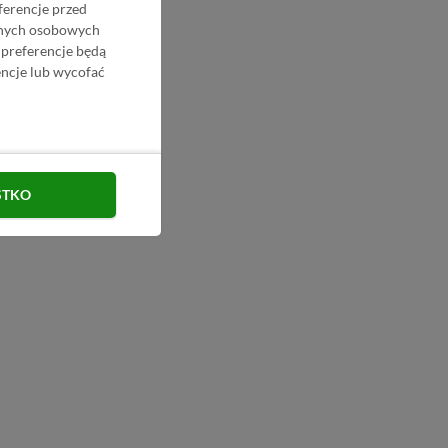
ferencje przed
danych osobowych
 preferencje będą
ncje lub wycofać
STKO