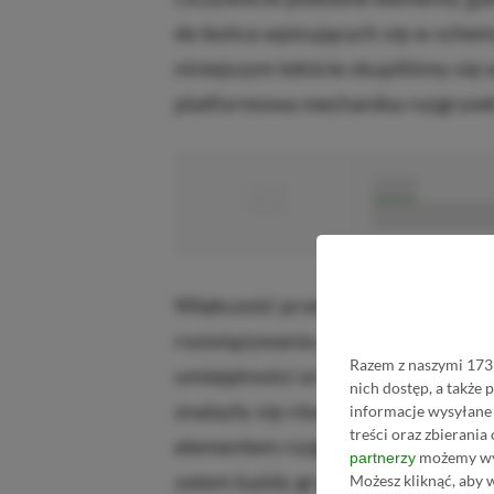
do końca wpisujących się w schema
niniejszym tekście skupiliśmy się
platformowa mechanika rozgrywki
■
■■■■■
■■■■■■■■■■■
Większość przedstawicieli omawi
rozwiązywania zagadek i zbieran
Razem z naszymi 1731
umiejętności oraz lepszego wypo
nich dostęp, a także
znalazły się również bardziej za
informacje wysyłane 
treści oraz zbierania
elementem rozgrywki jest eksplora
możemy wyk
partnerzy
zatem każdy gracz znajdzie coś dla
Możesz kliknąć, aby 