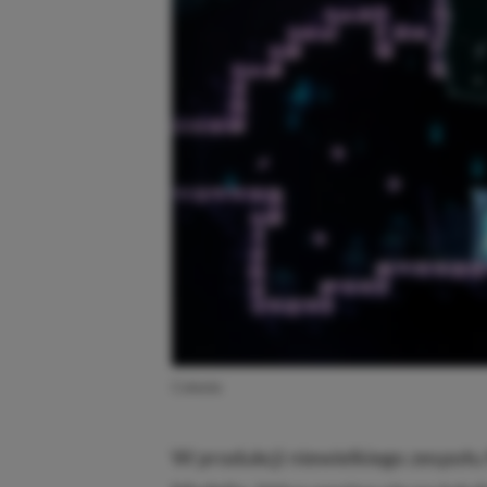
Celeste
W produkcji niewielkiego zespoł