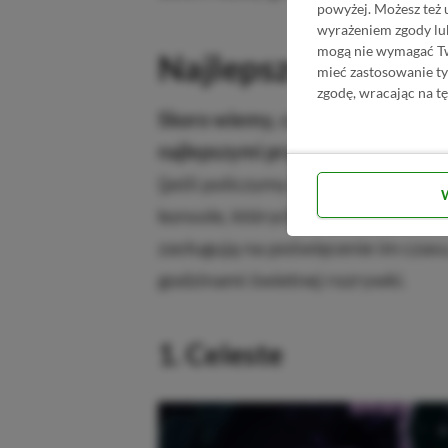
powyżej. Możesz też 
wyrażeniem zgody lu
mogą nie wymagać Two
Najlepsze gry pla
mieć zastosowanie t
zgodę, wracając na tę
Skoro wiemy, czym są gry platfor
najlepszymi przedstawicielami t
(jeśli policzymy osobno dwie dość
konsole, których kolejność jest c
zasługują na poświęcenie im czasu
godzinami świetnej rozrywki.
1. Celeste