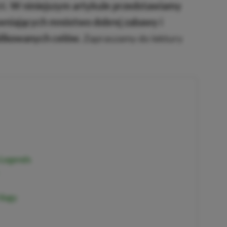
li.
W niniejszym artykule przedstawiamy
ewniających mnóstwo dobrej zabawy i
likowanych celów.
Zapraszamy do lektury
 Legends
ilogy