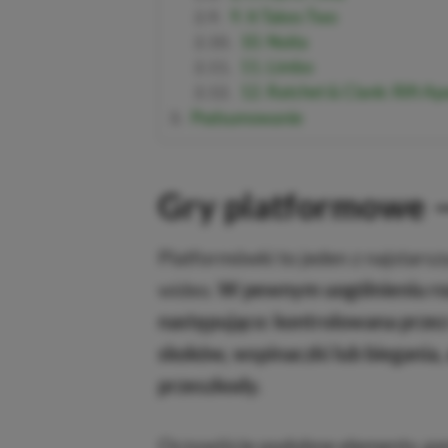
9. It Takes Two
10. Noita
11. Limbo
12. Ratchet & Clank: Rift Ap
Podsumowanie
Gry platformowe —
Platformówki to jeden z najstarsz
wideo.
W pewnym uogólnieniu roz
następująco: kontrolowana przez
skoków, wspinaczki lub biegania
przeszkody.
Oczywiście podobne elementy
ga