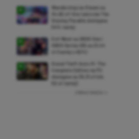
Wanderstop na Steam za
34,82 zł! Gra twórców The
Stanley Parable dostępna
54% taniej
Evil West na XBOX One i
XBOX Series X|S za 21,44
zł (taniej o 92%)
Grand Theft Auto IV: The
Complete Edition na PC
dostępne za 35,31 zł (ok.
50 zł taniej)
ZOBACZ WIĘCEJ