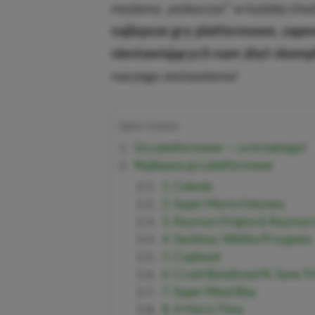
możemy „wskoczyć” w każdej chwi
najlepsze gry platformowe, zap
niestawiających nam zbyt skomp
naszego zestawienia!
Spis treści
Gry platformowe — co to takiego?
Najlepsze gry platformowe
1. Celeste
2. Super Mario Odyssey
3. Rayman Origins & Rayman
4. Sackboy: Wielka Przygoda
5. Cuphead
6. Crash Bandicoot N. Sane Tr
7. Super Meat Boy
8. A Hat in Time