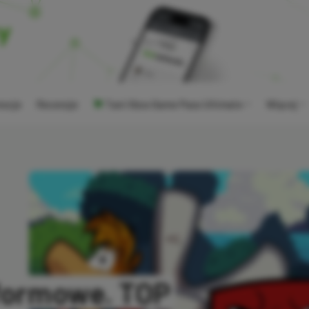
ocje
Recenzje
Tani Xbox Game Pass Ultimate
Więcej
tformowe. TOP