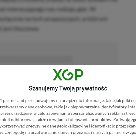
t interesującego nas rodzaju gier. W
 wyłącznie na tych propozycjach, w których
 jest kluczowa.
■■■■■■
anego gatunku oferuje także możliwość
Szanujemy Twoją prywatność
ia ukrytych przedmiotów, dodatkowych
 partnerami przechowujemy na urządzeniu informacje, takie jak pliki co
sażenia. Oczywiście w naszym zestawieniu
 przetwarzamy dane osobowe, takie jak niepowtarzalne identyfikatory i s
awansowane platformówki, dla których ważnym
przez urządzenie, w celu zapewniania spersonalizowanych reklam i treści
 opinii odbiorców, a także rozwijania i ulepszania produktów.
Za Twoją zg
cja w przestrzeni 3D lub tryb kooperacyjny, a
orzystywać precyzyjne dane geolokalizacyjne i identyfikację przez ska
 siebie.
wyrazić zgodę na przetwarzanie danych przez nas i naszych partnerów zg