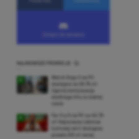
NAJNOWSZE PROMOCJE
Watch Dogs 2 na PC
dostępne za 28,75 zł!
Zgarnij kontynuację
wielkiego hitu w niskiej
cenie
Far Cry 6 na PC za 40,78
zł! Najnowsza odsłona
kultowej serii dostępna
prawie 210 zł taniej