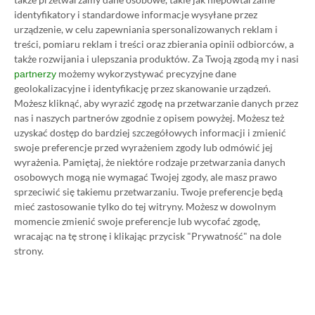
10.03.2022, 23:14
1 min. czytania
identyfikatory i standardowe informacje wysyłane przez
urządzenie, w celu zapewniania spersonalizowanych reklam i
treści, pomiaru reklam i treści oraz zbierania opinii odbiorców, a
także rozwijania i ulepszania produktów.
Za Twoją zgodą my i nasi
Category
Newsy
możemy wykorzystywać precyzyjne dane
partnerzy
Konferencja ID@Xbox Spring
geolokalizacyjne i identyfikację przez skanowanie urządzeń.
Showcase zapowiedziana. Już za
Możesz kliknąć, aby wyrazić zgodę na przetwarzanie danych przez
kilka dni ujrzymy nowe gry
nas i naszych partnerów zgodnie z opisem powyżej. Możesz też
uzyskać dostęp do bardziej szczegółowych informacji i zmienić
10.03.2022, 19:01
1 min. czytania
swoje preferencje przed wyrażeniem zgody lub odmówić jej
wyrażenia.
Pamiętaj, że niektóre rodzaje przetwarzania danych
osobowych mogą nie wymagać Twojej zgody, ale masz prawo
Category
Newsy
sprzeciwić się takiemu przetwarzaniu. Twoje preferencje będą
Dead by Daylight za darmo przez
mieć zastosowanie tylko do tej witryny. Możesz w dowolnym
weekend w ramach Xbox Free
momencie zmienić swoje preferencje lub wycofać zgodę,
Play Days
wracając na tę stronę i klikając przycisk "Prywatność" na dole
strony.
10.03.2022, 16:00
1 min. czytania
Category
Newsy