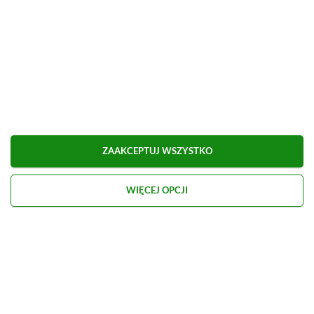
ZAAKCEPTUJ WSZYSTKO
WIĘCEJ OPCJI
Kontakt
O nas
Redakcja
Reklama
Praca
Etyka redakcyjna
Polityka recenzji gier
Polityka prywatności
© 2026 XGP.pl. Motywem przewodnim witryny są gry i konsole. Publikujemy m.in.