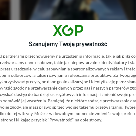
Szanujemy Twoją prywatność
Category
Newsy
 partnerami przechowujemy na urządzeniu informacje, takie jak pliki co
 przetwarzamy dane osobowe, takie jak niepowtarzalne identyfikatory i s
Oto gry w Xbox Game Pass na
przez urządzenie, w celu zapewniania spersonalizowanych reklam i treści
pierwszą połowę grudnia.
 opinii odbiorców, a także rozwijania i ulepszania produktów.
Za Twoją zg
orzystywać precyzyjne dane geolokalizacyjne i identyfikację przez ska
Nadchodzi Halo Infinite, Final
wyrazić zgodę na przetwarzanie danych przez nas i naszych partnerów zg
Fantasy XIII-2 i więcej!
uzyskać dostęp do bardziej szczegółowych informacji i zmienić swoje pre
b odmówić jej wyrażenia.
Pamiętaj, że niektóre rodzaje przetwarzania 
04.12.2021, 16:11
2 min. czytania
jej zgody, ale masz prawo sprzeciwić się takiemu przetwarzaniu. Twoje
ylko do tej witryny. Możesz w dowolnym momencie zmienić swoje prefere
 stronę i klikając przycisk "Prywatność" na dole strony.