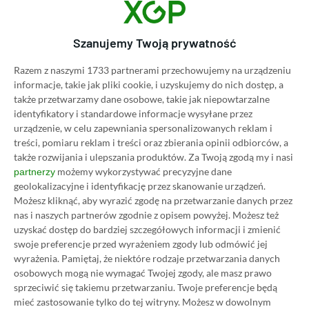
CD Projekt RED oskarżone o
zablokowanie ukraińskiej
lokalizacji Wiedźmina 3. Jest
Szanujemy Twoją prywatność
oświadczenie studia
Razem z naszymi 1733 partnerami przechowujemy na urządzeniu
15.12.2022, 20:19
2 min. czytania
informacje, takie jak pliki cookie, i uzyskujemy do nich dostęp, a
także przetwarzamy dane osobowe, takie jak niepowtarzalne
identyfikatory i standardowe informacje wysyłane przez
Category
Newsy
urządzenie, w celu zapewniania spersonalizowanych reklam i
Tomb Raider 4 z pierwszymi
treści, pomiaru reklam i treści oraz zbierania opinii odbiorców, a
szczegółami! Grę wyda Amazon
także rozwijania i ulepszania produktów.
Za Twoją zgodą my i nasi
możemy wykorzystywać precyzyjne dane
partnerzy
15.12.2022, 19:09
1 min. czytania
geolokalizacyjne i identyfikację przez skanowanie urządzeń.
Możesz kliknąć, aby wyrazić zgodę na przetwarzanie danych przez
nas i naszych partnerów zgodnie z opisem powyżej. Możesz też
Category
Newsy
uzyskać dostęp do bardziej szczegółowych informacji i zmienić
Wiedźmin 3 nareszcie docenia
swoje preferencje przed wyrażeniem zgody lub odmówić jej
Płotkę! Dodaje też easter egg
wyrażenia.
Pamiętaj, że niektóre rodzaje przetwarzania danych
osobowych mogą nie wymagać Twojej zgody, ale masz prawo
związany z Henrym Cavillem
sprzeciwić się takiemu przetwarzaniu. Twoje preferencje będą
15.12.2022, 18:29
1 min. czytania
mieć zastosowanie tylko do tej witryny. Możesz w dowolnym