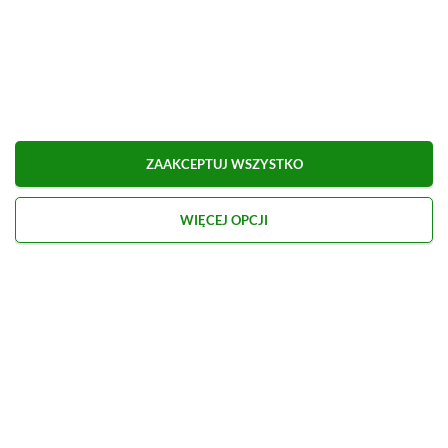
ZAAKCEPTUJ WSZYSTKO
WIĘCEJ OPCJI
Kontakt
O nas
Redakcja
Reklama
Praca
Etyka redakcyjna
Polityka recenzji gier
Polityka prywatności