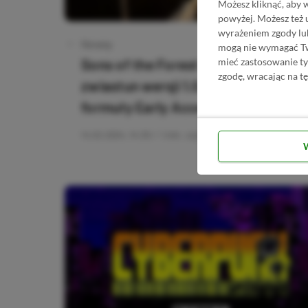
Możesz kliknąć, aby 
powyżej. Możesz też 
wyrażeniem zgody lu
Category
Newsy
mogą nie wymagać Two
mieć zastosowanie t
Sons of the Forest otrzymało nowy
zgodę, wracając na tę
zwiastun wersji 1.0. Gra wychodzi z
formuły Early Access
14.02.2024, 14:30
1 min. czytania