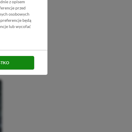
odnie z opisem
ferencje przed
danych osobowych
 preferencje będą
ncje lub wycofać
STKO