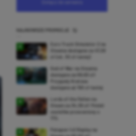
NAJNOWSZE PROMOCJE
Euro Truck Simulator 2 na
Steama dostępne za 47,26
zł (ok. 30 zł taniej)
God of War na Steama
dostępne za 69,63 zł!
Przygody Kratosa
dostępne aż 150 zł taniej
Lords of the Fallen na
Steam za 34,36 zł! Polski
soulslike przeceniony o
71%
Patapon 1+2 Replay na