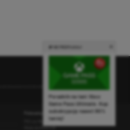
NIE PRZEPŁACAJ!
e zamieszczone na stronie należą do ich prawowitych właścicieli.
Poradnik na tani Xbox
Game Pass Ultimate. Kup
subskrypcję nawet 80%
Polecamy
taniej!
PS5 czy Xbox Series X
Mody do Minecraft