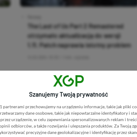
Category
Newsy
The Last of Us Part 2 Remastered
otrzymało aktualizację do wersji
1.11. Patch naprawia istotny problem
14.02.2024, 15:33
1 min. czytania
Szanujemy Twoją prywatność
 partnerami przechowujemy na urządzeniu informacje, takie jak pliki co
 przetwarzamy dane osobowe, takie jak niepowtarzalne identyfikatory i s
przez urządzenie, w celu zapewniania spersonalizowanych reklam i treści
 opinii odbiorców, a także rozwijania i ulepszania produktów.
Za Twoją zg
orzystywać precyzyjne dane geolokalizacyjne i identyfikację przez ska