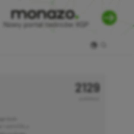
2129
publikacji
go życie
i serii GTA, a
ędu na drugą