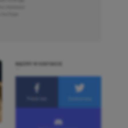
tóry niedawno
a YouTube
BĄDŹMY W KONTAKCIE