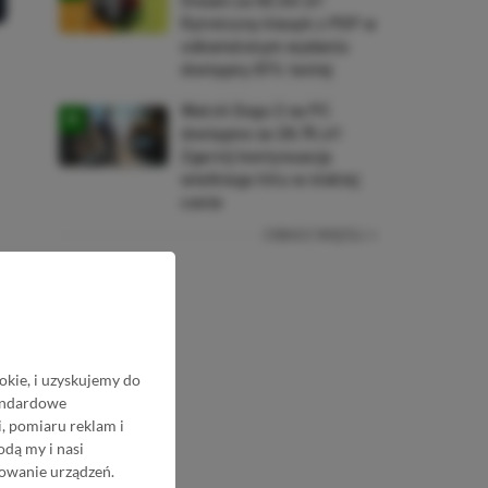
Steam za 50,50 zł!
Rytmiczny klasyk z PSP w
odświeżonym wydaniu
dostępny 61% taniej
Watch Dogs 2 na PC
dostępne za 28,75 zł!
Zgarnij kontynuację
wielkiego hitu w niskiej
cenie
ZOBACZ WIĘCEJ
okie, i uzyskujemy do
tandardowe
, pomiaru reklam i
odą my i nasi
nowanie urządzeń.