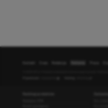
Kontakt
O nas
Redakcja
Reklama
Praca
Et
© 2026 XGP.pl. Motywem przewodnim witryny są gry i konsole. Publikujem
Prywatność:
Ustawienia
Hosting:
dhosting
Rankingi produktów
Zestawie
Najlepszy VPN
Gry z otw
Router gamingowy
Gry strzel