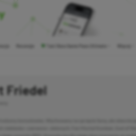
ocje
Recenzje
Tani Xbox Game Pass Ultimate
Więcej
t Friedel
ewsy
rodzony konsolowiec. Wychowany na sprzęcie Sony, ale obecnie je
ch niebiesko–czerwono–zielonych. Fan Mortal Kombat, God of War 
la niego synonim RPG. Konsola ma dla niego dwa znaczenia ze wzgl