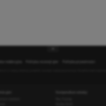
yka redakcyjna
Polityka recenzji gier
Polityka prywatności
y m.in. newsy, artykuły, poradniki, recenzje i najlepsze promocje. Wszelkie znaki towarow
nia gier
Kompendium wiedzy
artym światem
Ray Tracing
anki
Nvidia DLSS