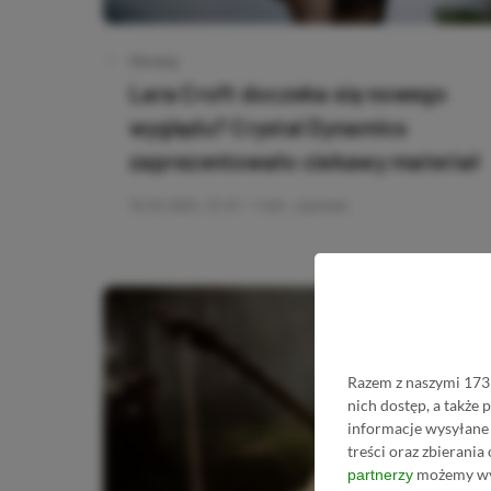
Category
Newsy
Lara Croft doczeka się nowego
wyglądu? Crystal Dynamics
zaprezentowało ciekawy materiał
15.02.2024, 13:47
1 min. czytania
Razem z naszymi 1731
nich dostęp, a także
informacje wysyłane 
treści oraz zbierania
możemy wyk
partnerzy