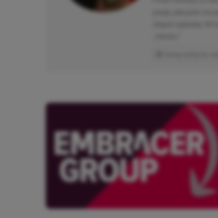
pasję, jaką jest mu
złapał zajawkę. W 
„Herbu”.
Dołączył(a) do re