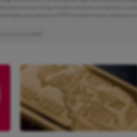
zyka elektroniczna i DJ’ing. Ponadto amatorsko trenuje boks, na k
świecie gier poza pisaniem do XGP prowadzi również swój kanał n
dakcji dnia
11.12.2023