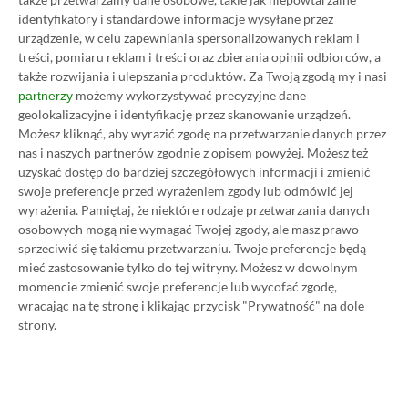
Flying Wild Hog
identyfikatory i standardowe informacje wysyłane przez
urządzenie, w celu zapewniania spersonalizowanych reklam i
22.11.2022, 12:08
1 min. czytania
treści, pomiaru reklam i treści oraz zbierania opinii odbiorców, a
także rozwijania i ulepszania produktów.
Za Twoją zgodą my i nasi
możemy wykorzystywać precyzyjne dane
partnerzy
Category
Newsy
geolokalizacyjne i identyfikację przez skanowanie urządzeń.
Ujawniono listę osiągnięć The
Możesz kliknąć, aby wyrazić zgodę na przetwarzanie danych przez
Callisto Protocol. Platyna rzuci
nas i naszych partnerów zgodnie z opisem powyżej. Możesz też
wyzwanie graczom
uzyskać dostęp do bardziej szczegółowych informacji i zmienić
swoje preferencje przed wyrażeniem zgody lub odmówić jej
22.11.2022, 10:38
1 min. czytania
wyrażenia.
Pamiętaj, że niektóre rodzaje przetwarzania danych
osobowych mogą nie wymagać Twojej zgody, ale masz prawo
sprzeciwić się takiemu przetwarzaniu. Twoje preferencje będą
Category
Newsy
mieć zastosowanie tylko do tej witryny. Możesz w dowolnym
Sony walczy z kupowaniem
momencie zmienić swoje preferencje lub wycofać zgodę,
platyn. Krótkie gry z prostymi
wracając na tę stronę i klikając przycisk "Prywatność" na dole
trofeami znikają z PlayStation
strony.
Store
22.11.2022, 10:12
1 min. czytania