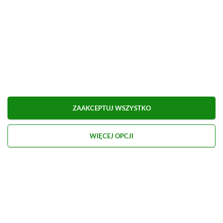
ZAAKCEPTUJ WSZYSTKO
WIĘCEJ OPCJI
Kontakt
O nas
Redakcja
Reklama
Praca
Etyka redakcyjna
Polityka recenzji gier
Polityka prywatności
© 2026 XGP.pl. Motywem przewodnim witryny są gry i konsole. Publikujemy m.in.