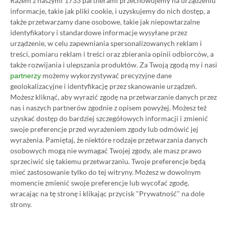
Razem z naszymi 1733 partnerami przechowujemy na urządzeniu
Danganronpa: Trigger Happy
informacje, takie jak pliki cookie, i uzyskujemy do nich dostęp, a
Havoc Anniversary Edition od
także przetwarzamy dane osobowe, takie jak niepowtarzalne
dzisiaj w Xbox Game Pass
identyfikatory i standardowe informacje wysyłane przez
urządzenie, w celu zapewniania spersonalizowanych reklam i
18.01.2022, 11:55
1 min. czytania
treści, pomiaru reklam i treści oraz zbierania opinii odbiorców, a
także rozwijania i ulepszania produktów.
Za Twoją zgodą my i nasi
możemy wykorzystywać precyzyjne dane
partnerzy
Category
Newsy
geolokalizacyjne i identyfikację przez skanowanie urządzeń.
Kingdom Hearts III nadal w Xbox
Możesz kliknąć, aby wyrazić zgodę na przetwarzanie danych przez
Game Pass. Gra nie została
nas i naszych partnerów zgodnie z opisem powyżej. Możesz też
usunięta mimo wcześniejszej
uzyskać dostęp do bardziej szczegółowych informacji i zmienić
swoje preferencje przed wyrażeniem zgody lub odmówić jej
zapowiedzi
wyrażenia.
Pamiętaj, że niektóre rodzaje przetwarzania danych
17.01.2022, 16:32
1 min. czytania
osobowych mogą nie wymagać Twojej zgody, ale masz prawo
sprzeciwić się takiemu przetwarzaniu. Twoje preferencje będą
mieć zastosowanie tylko do tej witryny. Możesz w dowolnym
Category
Newsy
momencie zmienić swoje preferencje lub wycofać zgodę,
Aplikacja Microsoft Store zaczęła
wracając na tę stronę i klikając przycisk "Prywatność" na dole
strony.
pokazywać, kiedy gry znikną z
Xbox Game Pass? Na to wygląda